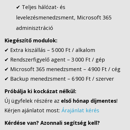
✔ Teljes hálózat- és
levelezésmenedzsment, Microsoft 365
adminisztráció
Kiegészítő modulok:
✔ Extra kiszállás – 5 000 Ft / alkalom
✔ Rendszerfigyelő agent – 3 000 Ft / gép
✔ Microsoft 365 menedzsment – 4 900 Ft / cég
✔ Backup menedzsment – 6 900 Ft / szerver
Próbálja ki kockázat nélkül:
Új ügyfelek részére az
első hónap díjmentes
!
Kérjen ajánlatot most:
Árajánlat kérés
Kérdése van? Azonnali segítség kell?