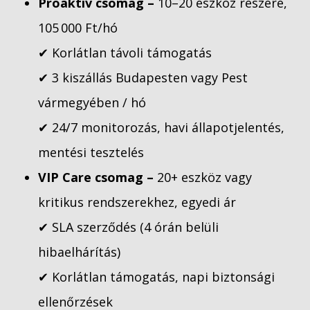
Proaktív csomag –
10–20 eszköz részére,
105 000 Ft/hó
✔ Korlátlan távoli támogatás
✔ 3 kiszállás Budapesten vagy Pest
vármegyében / hó
✔ 24/7 monitorozás, havi állapotjelentés,
mentési tesztelés
VIP Care csomag –
20+ eszköz vagy
kritikus rendszerekhez, egyedi ár
✔ SLA szerződés (4 órán belüli
hibaelhárítás)
✔ Korlátlan támogatás, napi biztonsági
ellenőrzések