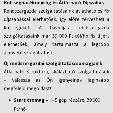
Költséghatékonyság és Átlátható Díjszabás
Rendszergazda szolgáltatásaink átlátható és fix
díjszabással elérhetőek, így előre tervezheti a
költségeket. A havidíjas rendszergazda
szolgáltatásaink már 39 000 Ft-tól/hó fix díjért
elérhetőek, amely tartalmazza a legtöbb
alapvető szolgáltatást.
Új rendszergazdai szolgáltatáscsomagjaink
Átlátható struktúra, skálázható szolgáltatások
– válassza az Ön igényeinek leginkább
megfelelő megoldást!
Start csomag –
1–5 gép részére, 39 000
Ft/hó