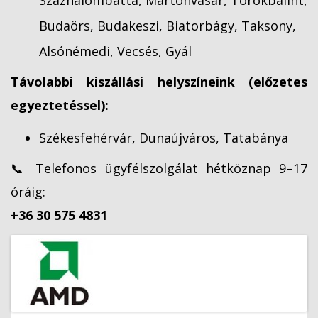
Százhalombatta, Martonvásár, Törökbálint,
Budaörs, Budakeszi, Biatorbágy, Taksony,
Alsónémedi, Vecsés, Gyál
Távolabbi kiszállási helyszíneink (előzetes
egyeztetéssel):
Székesfehérvár, Dunaújváros, Tatabánya
📞 Telefonos ügyfélszolgálat hétköznap 9–17
óráig:
+36 30 575 4831