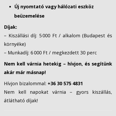
Új nyomtató vagy hálózati eszköz
beüzemelése
Díjak:
– Kiszállási díj: 5 000 Ft / alkalom (Budapest és
környéke)
– Munkadíj: 6 000 Ft / megkezdett 30 perc
Nem kell várnia hetekig – hívjon, és segítünk
akár már másnap!
Hívjon bizalommal:
+36 30 575 4831
Nem kell napokat várnia – gyors kiszállás,
átlátható díjak!