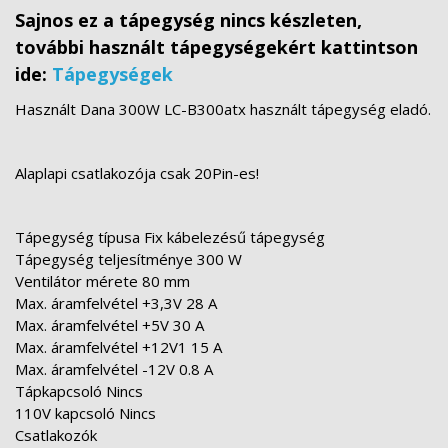
Sajnos ez a tápegység nincs készleten,
további használt tápegységekért kattintson
ide:
Tápegységek
Használt Dana 300W LC-B300atx használt tápegység eladó.
Alaplapi csatlakozója csak 20Pin-es!
Tápegység típusa Fix kábelezésű tápegység
Tápegység teljesítménye 300 W
Ventilátor mérete 80 mm
Max. áramfelvétel +3,3V 28 A
Max. áramfelvétel +5V 30 A
Max. áramfelvétel +12V1 15 A
Max. áramfelvétel -12V 0.8 A
Tápkapcsoló Nincs
110V kapcsoló Nincs
Csatlakozók