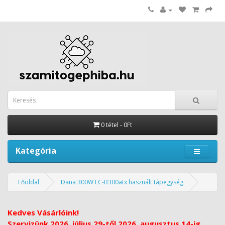
0 tétel - 0Ft
Kategória
Főoldal
Dana 300W LC-B300atx használt tápegység
Kedves Vásárlóink!
Szervizünk 2026. július 29-től 2026. augusztus 14-ig