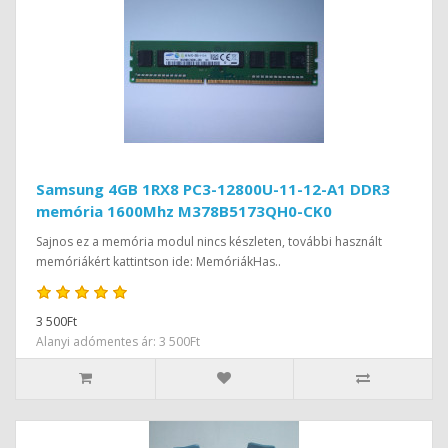
Samsung 4GB 1RX8 PC3-12800U-11-12-A1 DDR3
memória 1600Mhz M378B5173QH0-CK0
Sajnos ez a memória modul nincs készleten, további használt
memóriákért kattintson ide: MemóriákHas..
3 500Ft
Alanyi adómentes ár: 3 500Ft