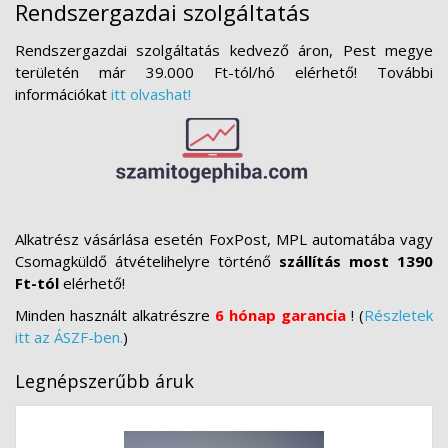
Rendszergazdai szolgáltatás
Rendszergazdai szolgáltatás kedvező áron, Pest megye
területén már 39.000 Ft-tól/hó elérhető! További
információkat
itt olvashat!
Alkatrész vásárlása esetén FoxPost, MPL automatába vagy
Csomagküldő átvételihelyre történő
szállítás most 1390
Ft-tól
elérhető!
Minden használt alkatrészre
6 hónap garancia
! (
Részletek
itt az ÁSZF-ben.
)
Legnépszerűbb áruk