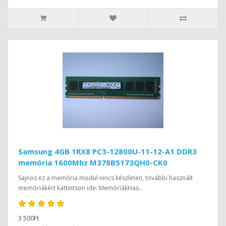
Samsung 4GB 1RX8 PC3-12800U-11-12-A1 DDR3
memória 1600Mhz M378B5173QH0-CK0
Sajnos ez a memória modul nincs készleten, további használt
memóriákért kattintson ide: MemóriákHas..
3 500Ft