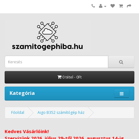
0 tétel - 0Ft
Kategória
Főoldal
Aigo B352 számítógép ház
Kedves Vásárlóink!
Szervizünk 2026. július 29-től 2026. augusztus 14-ig