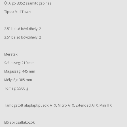
Új Aigo B352 számítógép ház
Típus: MidiTower
2.5" belső bővítőhely: 2
3.5" belső bővítőhely: 2
Méretek:
Szélesség: 210 mm
Magasság: 445 mm
Mélység: 385 mm
Tömeg: 5500 g
Támogatott alaplaptípusok: ATX, Micro ATX, Extended ATX, Mini ITX
Előlapi csatlakozók: