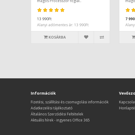
magos Processzor foglal..
magos
13 990Ft
7 990
Alanyi adómentes ár: 13 990Ft
Alany
KOSÁRBA
Információk
Vevőszo
Fizetési, szállítási és csomagolási információk
Kapcsola
Adatkezelési tájékoztató
Honlapté
Általános Szerződési Feltételek
Aktuális hírek - ingyenes Office 365