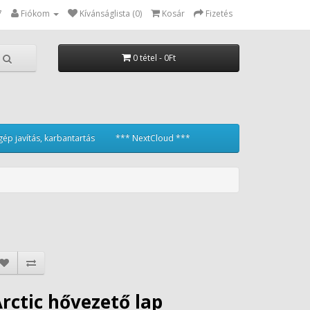
7
Fiókom
Kívánságlista (0)
Kosár
Fizetés
0 tétel - 0Ft
ép javítás, karbantartás
*** NextCloud ***
rctic hővezető lap