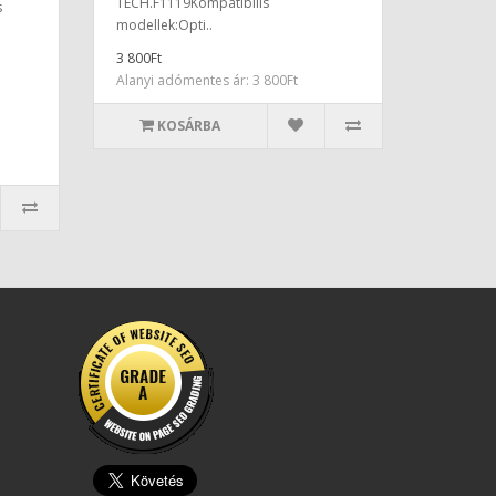
TECH.F1119Kompatibilis
s
modellek:Opti..
3 800Ft
Alanyi adómentes ár: 3 800Ft
KOSÁRBA