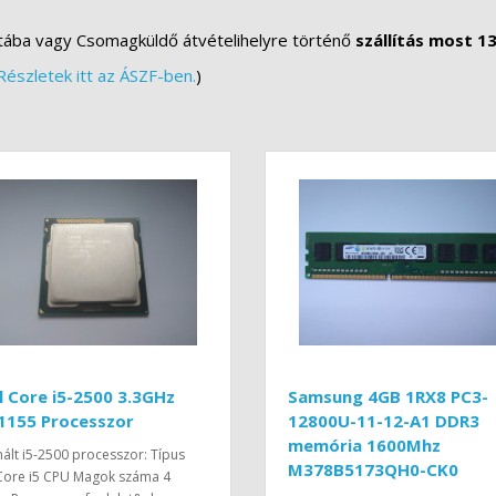
tába vagy Csomagküldő átvételihelyre történő
szállítás most 13
Részletek itt az ÁSZF-ben.
)
l Core i5-2500 3.3GHz
Samsung 4GB 1RX8 PC3-
1155 Processzor
12800U-11-12-A1 DDR3
memória 1600Mhz
ált i5-2500 processzor: Típus
M378B5173QH0-CK0
 Core i5 CPU Magok száma 4