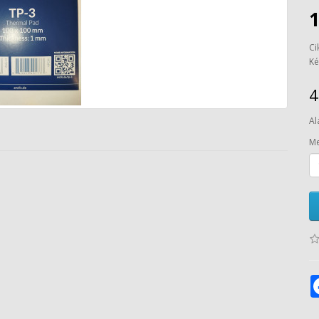
Ci
Ké
4
Al
Me