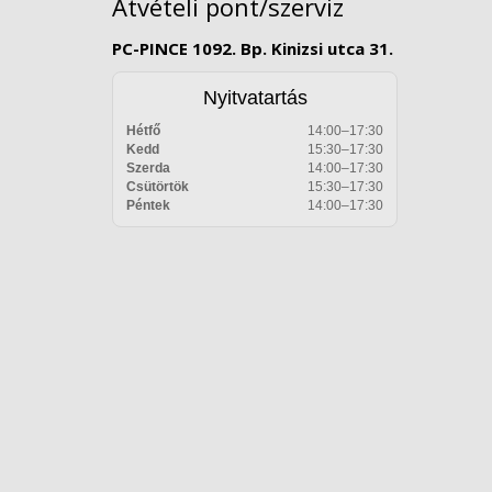
Átvételi pont/szerviz
PC-PINCE 1092. Bp. Kinizsi utca 31.
Nyitvatartás
Hétfő
14:00–17:30
Kedd
15:30–17:30
Szerda
14:00–17:30
Csütörtök
15:30–17:30
Péntek
14:00–17:30