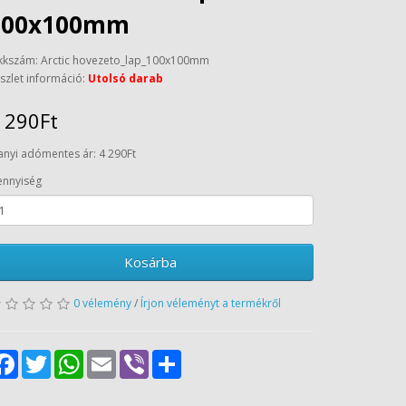
100x100mm
kkszám: Arctic hovezeto_lap_100x100mm
szlet információ:
Utolsó darab
 290Ft
anyi adómentes ár: 4 290Ft
nnyiség
Kosárba
0 vélemény
/
Írjon véleményt a termékről
Facebook
Twitter
WhatsApp
Email
Viber
Share