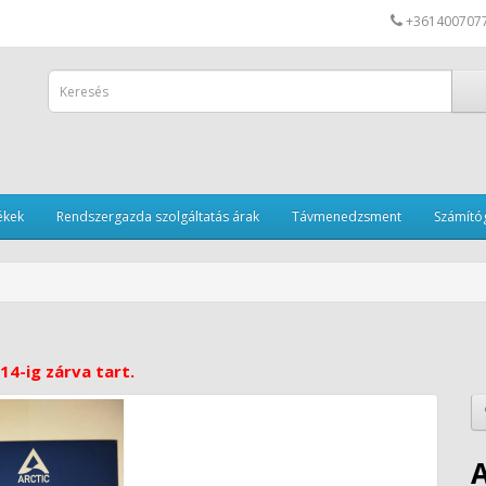
+361400707
ékek
Rendszergazda szolgáltatás árak
Távmenedzsment
Számítóg
14-ig zárva tart.
A