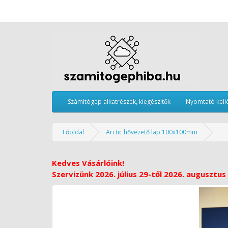
Számítógép alkatrészek, kiegészítők
Nyomtató kell
Főoldal
Arctic hővezető lap 100x100mm
Kedves Vásárlóink!
Szervizünk 2026. július 29-től 2026. augusztus 