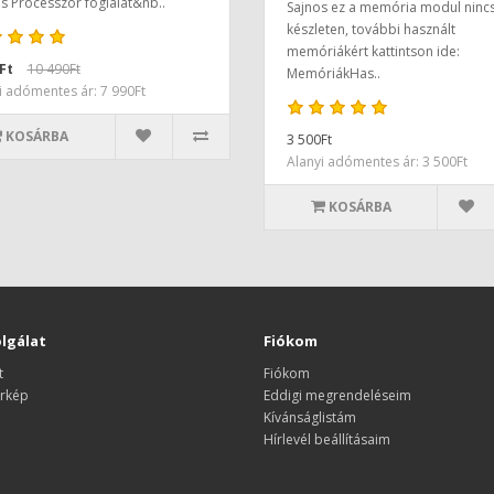
 Processzor foglalat&nb..
Sajnos ez a memória modul ninc
készleten, további használt
memóriákért kattintson ide:
Ft
10 490Ft
MemóriákHas..
i adómentes ár: 7 990Ft
KOSÁRBA
3 500Ft
Alanyi adómentes ár: 3 500Ft
KOSÁRBA
lgálat
Fiókom
t
Fiókom
rkép
Eddigi megrendeléseim
Kívánságlistám
Hírlevél beállításaim