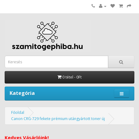
0 tétel - 0Ft
Kategória
Főoldal
Canon CRG-729 fekete prémium utángyártott toner új
Kedves Vásárlóink!