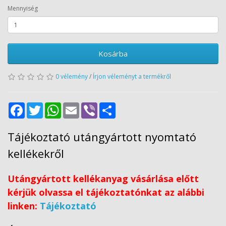
Mennyiség
Kosárba
0 vélemény
/
Írjon véleményt a termékről
Facebook
Twitter
WhatsApp
Email
Viber
Share
Tájékoztató utángyártott nyomtató
kellékekről
Utángyártott kellékanyag vásárlása előtt
kérjük olvassa el tájékoztatónkat az alábbi
linken:
Tájékoztató