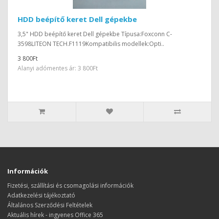
HDD beépítő keret Dell gépekbe
3,5" HDD beépítő keret Dell gépekbe Típusa:Foxconn C-
3598LITEON TECH.F1119Kompatibilis modellek:Opti..
3 800Ft
Alanyi adómentes ár: 3 800Ft
Információk
Fizetési, szállítási és csomagolási információk
Adatkezelési tájékoztató
Általános Szerződési Feltételek
Aktuális hírek - ingyenes Office 365