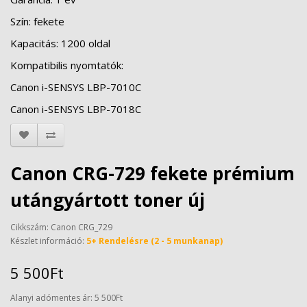
Szín: fekete
Kapacitás: 1200 oldal
Kompatibilis nyomtatók:
Canon i-SENSYS LBP-7010C
Canon i-SENSYS LBP-7018C
Canon CRG-729 fekete prémium
utángyártott toner új
Cikkszám: Canon CRG_729
Készlet információ:
5+ Rendelésre (2 - 5 munkanap)
5 500Ft
Alanyi adómentes ár: 5 500Ft