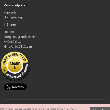
Vevőszolgálat
Kapcsolat
Honlaptérkép
Fiókom
Fiókom
Eddigi megrendeléseim
Kívánságlistám
Hírlevél beállításaim
Készítette:
OpenCart Magyarország
Weboldalunk működtetése során a felhasználói élmény