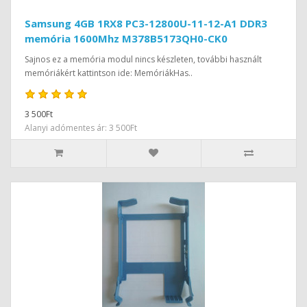
Samsung 4GB 1RX8 PC3-12800U-11-12-A1 DDR3
memória 1600Mhz M378B5173QH0-CK0
Sajnos ez a memória modul nincs készleten, további használt
memóriákért kattintson ide: MemóriákHas..
3 500Ft
Alanyi adómentes ár: 3 500Ft