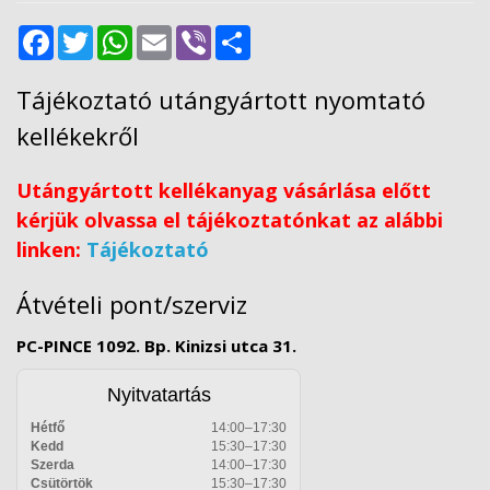
Facebook
Twitter
WhatsApp
Email
Viber
Share
Tájékoztató utángyártott nyomtató
kellékekről
Utángyártott kellékanyag vásárlása előtt
kérjük olvassa el tájékoztatónkat az alábbi
linken:
Tájékoztató
Átvételi pont/szerviz
PC-PINCE 1092. Bp. Kinizsi utca 31.
Nyitvatartás
Hétfő
14:00–17:30
Kedd
15:30–17:30
Szerda
14:00–17:30
Csütörtök
15:30–17:30