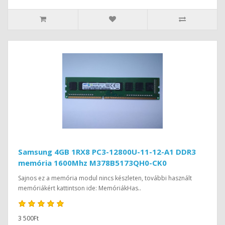
Samsung 4GB 1RX8 PC3-12800U-11-12-A1 DDR3
memória 1600Mhz M378B5173QH0-CK0
Sajnos ez a memória modul nincs készleten, további használt
memóriákért kattintson ide: MemóriákHas..
3 500Ft