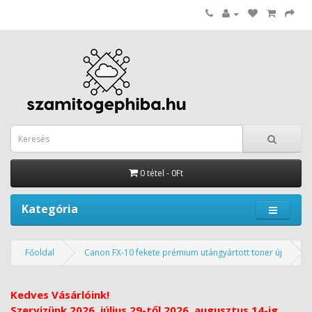
0 tétel - 0Ft
Kategória
Főoldal
Canon FX-10 fekete prémium utángyártott toner új
Kedves Vásárlóink!
Szervizünk 2026. július 29-től 2026. augusztus 14-ig