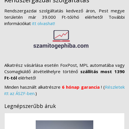
Rendszergazdai szolgáltatás kedvező áron, Pest megye
területén már 39.000 Ft-tól/hó elérhető! További
információkat
itt olvashat!
Alkatrész vásárlása esetén FoxPost, MPL automatába vagy
Csomagküldő átvételihelyre történő
szállítás most 1390
Ft-tól
elérhető!
Minden használt alkatrészre
6 hónap garancia
! (
Részletek
itt az ÁSZF-ben.
)
Legnépszerűbb áruk