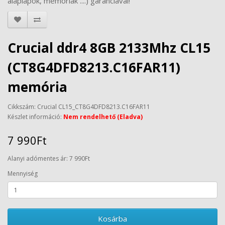
alaplapok, memóriák ....) garanciával!
Crucial ddr4 8GB 2133Mhz CL15
(CT8G4DFD8213.C16FAR11)
memória
Cikkszám: Crucial CL15_CT8G4DFD8213.C16FAR11
Készlet információ:
Nem rendelhető (Eladva)
7 990Ft
Alanyi adómentes ár: 7 990Ft
Mennyiség
Kosárba