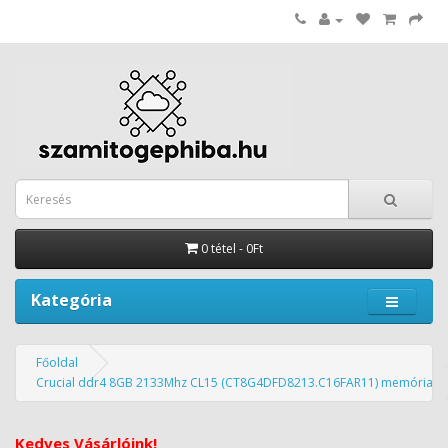
0 tétel - 0Ft
Kategória
Főoldal
Crucial ddr4 8GB 2133Mhz CL15 (CT8G4DFD8213.C16FAR11) memória
Kedves Vásárlóink!