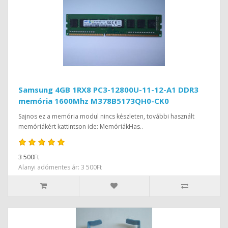
Samsung 4GB 1RX8 PC3-12800U-11-12-A1 DDR3
memória 1600Mhz M378B5173QH0-CK0
Sajnos ez a memória modul nincs készleten, további használt
memóriákért kattintson ide: MemóriákHas..
3 500Ft
Alanyi adómentes ár: 3 500Ft