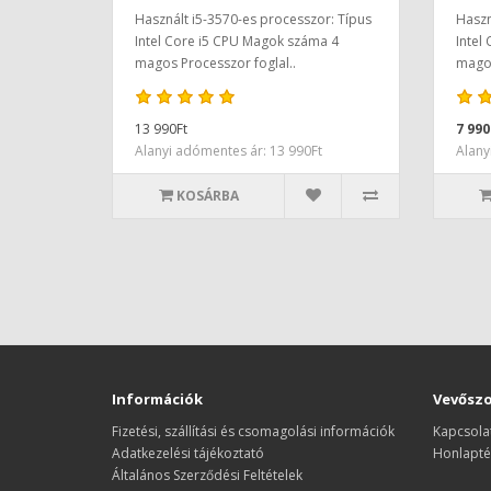
Használt i5-3570-es processzor: Típus
Haszn
Intel Core i5 CPU Magok száma 4
Intel
magos Processzor foglal..
magos
13 990Ft
7 990
Alanyi adómentes ár: 13 990Ft
Alany
KOSÁRBA
Információk
Vevőszo
Fizetési, szállítási és csomagolási információk
Kapcsola
Adatkezelési tájékoztató
Honlapté
Általános Szerződési Feltételek