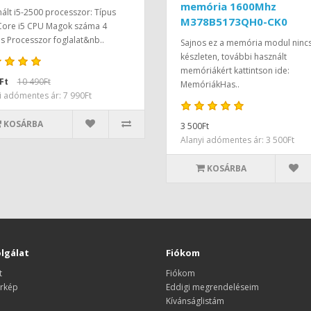
memória 1600Mhz
ált i5-2500 processzor: Típus
M378B5173QH0-CK0
 Core i5 CPU Magok száma 4
 Processzor foglalat&nb..
Sajnos ez a memória modul ninc
készleten, további használt
memóriákért kattintson ide:
Ft
10 490Ft
MemóriákHas..
i adómentes ár: 7 990Ft
KOSÁRBA
3 500Ft
Alanyi adómentes ár: 3 500Ft
KOSÁRBA
lgálat
Fiókom
t
Fiókom
rkép
Eddigi megrendeléseim
Kívánságlistám