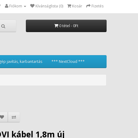
7
Fiókom
Kívánságlista (0)
Kosár
Fizetés
0 tétel - 0Ft
ép javítás, karbantartás
*** NextCloud ***
VI kábel 1,8m új