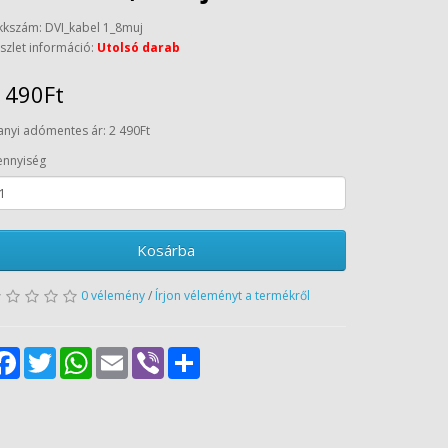
kkszám: DVI_kabel 1_8muj
szlet információ:
Utolsó darab
 490Ft
anyi adómentes ár: 2 490Ft
nnyiség
Kosárba
0 vélemény
/
Írjon véleményt a termékről
Facebook
Twitter
WhatsApp
Email
Viber
Share