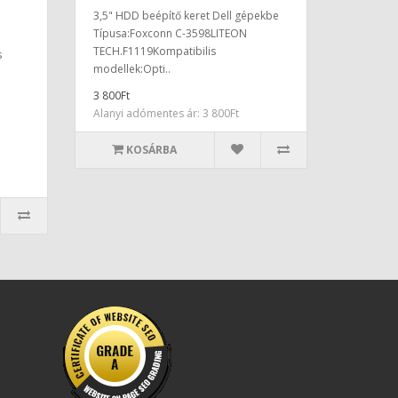
3,5" HDD beépítő keret Dell gépekbe
Típusa:Foxconn C-3598LITEON
TECH.F1119Kompatibilis
s
modellek:Opti..
3 800Ft
Alanyi adómentes ár: 3 800Ft
KOSÁRBA