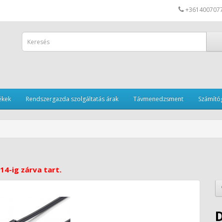
+361400707
ékek
Rendszergazda szolgáltatás árak
Távmenedzsment
Számítóg
14-ig zárva tart.
D