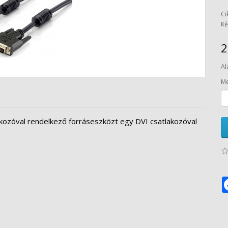
Ci
Ké
2
Al
Me
kozóval rendelkező forráseszközt egy DVI csatlakozóval