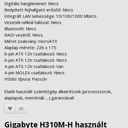
Digitális hangkimenet: Nincs
Beépített fejhallgató erősítő: Nincs
Integrált LAN sebessége: 10/100/1000 Mbit/s
Vezeték nélküli hálózat: Nincs
Bluetooth: Nincs
RAID vezérlő: Nincs
Méret szabvány: microATX
Alaplap mérete: 226 x 175
8-pin ATX 12V csatlakozó: Nincs
6-pin ATX 12V csatlakozó: Nincs
4-pin ATX 12V csatlakozó: Van
4-pin MOLEX csatlakozó: Nincs
Hűtés típusa: Passzív
Eladó használt számítógép alkatrészek (processzorok,
alaplapok, memóriák ....) garanciával!
Gigabyte H310M-H használt