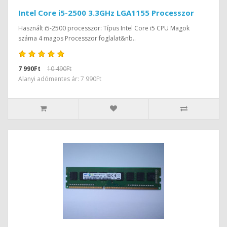
Intel Core i5-2500 3.3GHz LGA1155 Processzor
Használt i5-2500 processzor: Típus Intel Core i5 CPU Magok
száma 4 magos Processzor foglalat&nb..
7 990Ft
10 490Ft
Alanyi adómentes ár: 7 990Ft