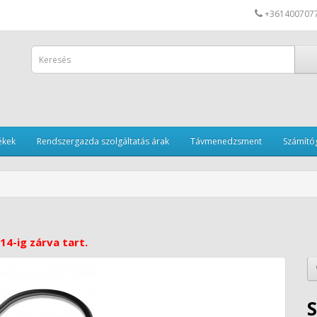
+361400707
ékek
Rendszergazda szolgáltatás árak
Távmenedzsment
Számítóg
14-ig zárva tart.
S