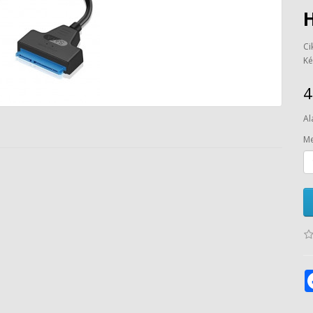
Ci
Ké
4
Al
Me