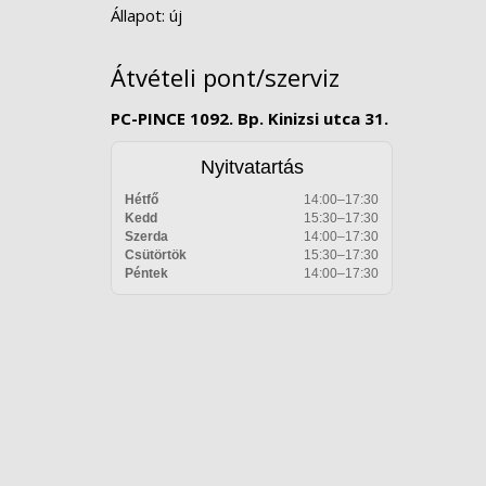
Állapot: új
Átvételi pont/szerviz
PC-PINCE 1092. Bp. Kinizsi utca 31.
Nyitvatartás
Hétfő
14:00–17:30
Kedd
15:30–17:30
Szerda
14:00–17:30
Csütörtök
15:30–17:30
Péntek
14:00–17:30