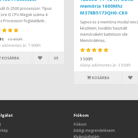
memória 1600Mhz
ált i5-2500 processzor: Típus
M378B5173QH0-CK0
 Core i5 CPU Magok száma 4
 Processzor foglalat&nb..
Sajnos ez a memória modul ninc
készleten, további használt
memóriákért kattintson ide:
Ft
10 490Ft
MemóriákHas..
i adómentes ár: 7 990Ft
KOSÁRBA
3 500Ft
Alanyi adómentes ár: 3 500Ft
KOSÁRBA
lgálat
Fiókom
t
Fiókom
rkép
Eddigi megrendeléseim
Kívánságlistám