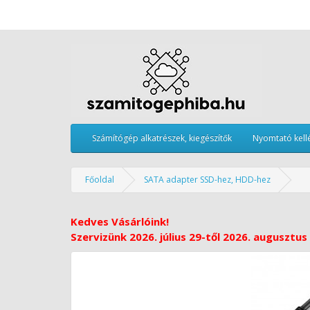
Számítógép alkatrészek, kiegészítők
Nyomtató kell
Főoldal
SATA adapter SSD-hez, HDD-hez
Kedves Vásárlóink!
Szervizünk 2026. július 29-től 2026. augusztus 