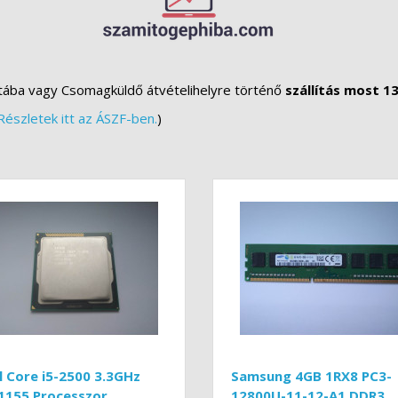
tába vagy Csomagküldő átvételihelyre történő
szállítás most 13
Részletek itt az ÁSZF-ben.
)
l Core i5-2500 3.3GHz
Samsung 4GB 1RX8 PC3-
1155 Processzor
12800U-11-12-A1 DDR3