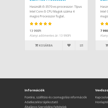
Használt i5-3570-es processzor: Típus
Haszn
Intel Core i5 CPU Magok száma 4
Intel
magos Processzor foglal..
magos
13 990Ft
7 990
Alanyi adómentes ár: 13 990Ft
Alany
KOSÁRBA
Információk
Vevőszo
Fizetési, szállítási és csomagolási információk
Kapcsola
Adatkezelési tájékoztató
Honlapté
Általános Szerződési Feltételek