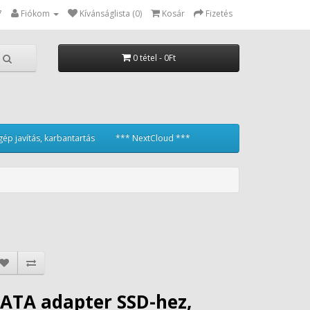
7
Fiókom
Kívánságlista (0)
Kosár
Fizetés
0 tétel - 0Ft
ép javítás, karbantartás
*** NextCloud ***
ATA adapter SSD-hez,