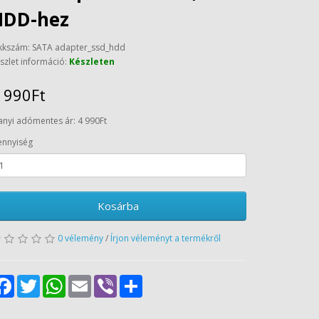
HDD-hez
kkszám: SATA adapter_ssd_hdd
szlet információ:
Készleten
 990Ft
anyi adómentes ár: 4 990Ft
nnyiség
Kosárba
0 vélemény
/
Írjon véleményt a termékről
Facebook
Twitter
WhatsApp
Email
Viber
Share