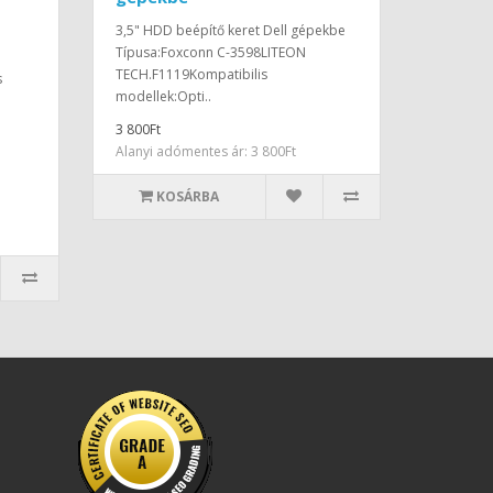
3,5" HDD beépítő keret Dell gépekbe
Típusa:Foxconn C-3598LITEON
TECH.F1119Kompatibilis
s
modellek:Opti..
3 800Ft
Alanyi adómentes ár: 3 800Ft
KOSÁRBA