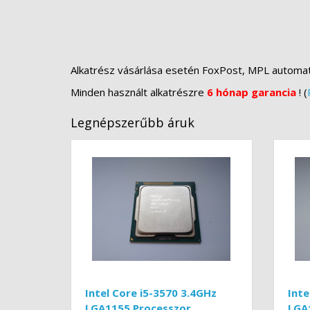
Alkatrész vásárlása esetén FoxPost, MPL automa
Minden használt alkatrészre
6 hónap garancia
! (
Legnépszerűbb áruk
Intel Core i5-3570 3.4GHz
Inte
LGA1155 Processzor
LGA