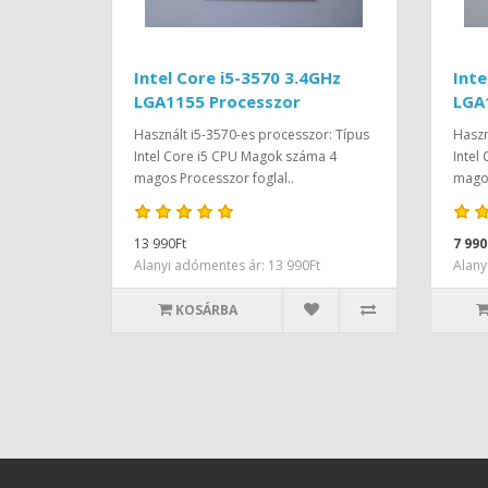
Intel Core i5-3570 3.4GHz
Inte
LGA1155 Processzor
LGA
Használt i5-3570-es processzor: Típus
Haszn
Intel Core i5 CPU Magok száma 4
Intel
magos Processzor foglal..
magos
13 990Ft
7 990
Alanyi adómentes ár: 13 990Ft
Alany
KOSÁRBA