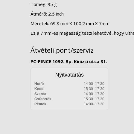
Tömeg: 95 g
Átmérő: 2,5 inch
Méretek: 69.8 mm X 100.2 mm X 7mm
Ez a 7 mm-es magasság teszi lehetővé, hogy ultr
Átvételi pont/szerviz
PC-PINCE 1092. Bp. Kinizsi utca 31.
Nyitvatartás
Hétfő
14:00–17:30
Kedd
15:30–17:30
Szerda
14:00–17:30
Csütörtök
15:30–17:30
Péntek
14:00–17:30