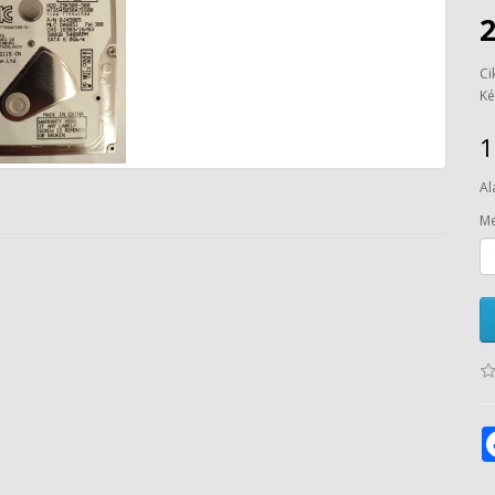
2
Ci
Ké
1
Al
Me