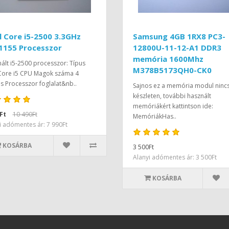
l Core i5-2500 3.3GHz
Samsung 4GB 1RX8 PC3-
1155 Processzor
12800U-11-12-A1 DDR3
memória 1600Mhz
ált i5-2500 processzor: Típus
M378B5173QH0-CK0
 Core i5 CPU Magok száma 4
 Processzor foglalat&nb..
Sajnos ez a memória modul ninc
készleten, további használt
memóriákért kattintson ide:
Ft
10 490Ft
MemóriákHas..
i adómentes ár: 7 990Ft
KOSÁRBA
3 500Ft
Alanyi adómentes ár: 3 500Ft
KOSÁRBA