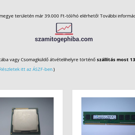
megye területén már 39.000 Ft-tól/hó elérhető! További informá
tába vagy Csomagküldő átvételihelyre történő
szállítás most 13
Részletek itt az ÁSZF-ben.
)