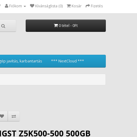
7
Fiókom
Kívánságlista (0)
Kosár
Fizetés
0 tétel - 0Ft
ép javítás, karbantartás
*** NextCloud ***
HGST Z5K500-500 500GB