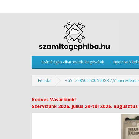
Számítógép alkatrészek, kiegészítők
Nyomtató kell
Főoldal
HGST Z5K500-500 500GB 2,5" merevlemez
Kedves Vásárlóink!
Szervizünk 2026. július 29-től 2026. augusztus 