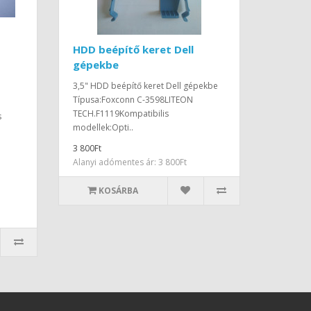
HDD beépítő keret Dell
gépekbe
3,5" HDD beépítő keret Dell gépekbe
Típusa:Foxconn C-3598LITEON
TECH.F1119Kompatibilis
s
modellek:Opti..
3 800Ft
Alanyi adómentes ár: 3 800Ft
KOSÁRBA