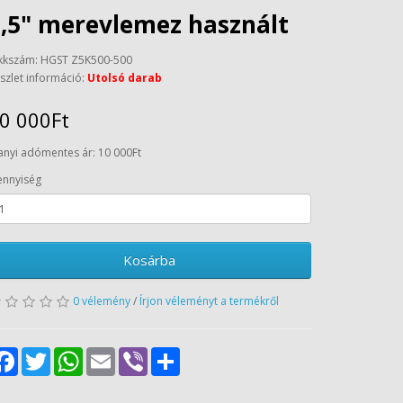
,5" merevlemez használt
kkszám: HGST Z5K500-500
szlet információ:
Utolsó darab
0 000Ft
anyi adómentes ár: 10 000Ft
nnyiség
Kosárba
0 vélemény
/
Írjon véleményt a termékről
Facebook
Twitter
WhatsApp
Email
Viber
Share