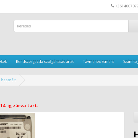
+361400707
ékek
Rendszergazda szolgáltatás árak
Távmenedzsment
Számítóg
 használt
14-ig zárva tart.