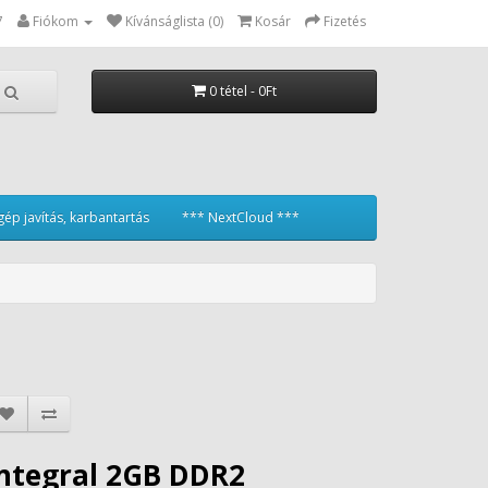
7
Fiókom
Kívánságlista (0)
Kosár
Fizetés
0 tétel - 0Ft
ép javítás, karbantartás
*** NextCloud ***
Integral 2GB DDR2