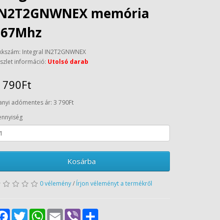
IN2T2GNWNEX memória
667Mhz
kkszám: Integral IN2T2GNWNEX
szlet információ:
Utolsó darab
 790Ft
anyi adómentes ár: 3 790Ft
nnyiség
Kosárba
0 vélemény
/
Írjon véleményt a termékről
Facebook
Twitter
WhatsApp
Email
Viber
Share