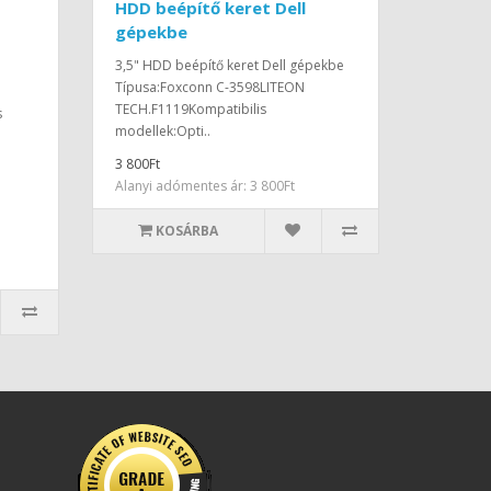
HDD beépítő keret Dell
gépekbe
3,5" HDD beépítő keret Dell gépekbe
Típusa:Foxconn C-3598LITEON
TECH.F1119Kompatibilis
s
modellek:Opti..
3 800Ft
Alanyi adómentes ár: 3 800Ft
KOSÁRBA