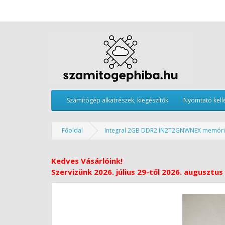
Számítógép alkatrészek, kiegészítők
Nyomtató kell
Főoldal
Integral 2GB DDR2 IN2T2GNWNEX memór
Kedves Vásárlóink!
Szervizünk 2026. július 29-től 2026. augusztus 