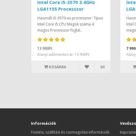
Intel Core i5-3570 3.4GHz
Inte
LGA1155 Processzor
LGA
Használt i5-3570-es processzor: Típus
Haszn
Intel Core i5 CPU Magok száma 4
Intel
magos Processzor foglal..
magos
13 990Ft
7 990
Alanyi adómentes ár: 13 990Ft
Alany
KOSÁRBA
Információk
Vevőszo
Fizetési, szállítási és csomagolási információk
Kapcsola