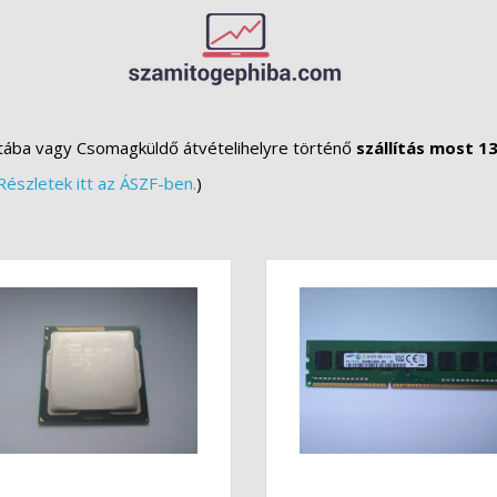
tába vagy Csomagküldő átvételihelyre történő
szállítás most 13
Részletek itt az ÁSZF-ben.
)