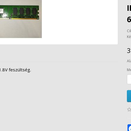
Ci
Ké
3
Al
.8V feszültség.
Me