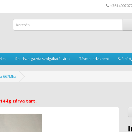
+361400707
ékek
Rendszergazda szolgáltatás árak
Távmenedzsment
Számítóg
ia 667Mhz
14-ig zárva tart.