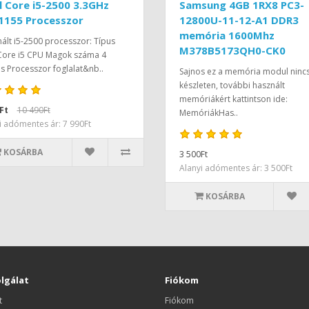
l Core i5-2500 3.3GHz
Samsung 4GB 1RX8 PC3-
1155 Processzor
12800U-11-12-A1 DDR3
memória 1600Mhz
ált i5-2500 processzor: Típus
M378B5173QH0-CK0
 Core i5 CPU Magok száma 4
 Processzor foglalat&nb..
Sajnos ez a memória modul ninc
készleten, további használt
memóriákért kattintson ide:
Ft
10 490Ft
MemóriákHas..
i adómentes ár: 7 990Ft
KOSÁRBA
3 500Ft
Alanyi adómentes ár: 3 500Ft
KOSÁRBA
lgálat
Fiókom
t
Fiókom