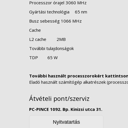
Processzor órajel
3060 MHz
Gyártási technológia
65 nm
Busz sebesség 1066 MHz
Cache
L2 cache
2MB
További tulajdonságok
TDP
65 W
További használt processzorokért kattintson
Eladó használt számítógép alkatrészek (processzoro
Átvételi pont/szerviz
PC-PINCE 1092. Bp. Kinizsi utca 31.
Nyitvatartás