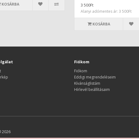
KOSÁRBA
3 500Ft
Alanyi adómentes ár: 3 500Ft
KOSÁRBA
lgálat
Fiókom
t
Fiókom
rkép
Eddigi megrendeléseim
Kívánságlistám
Hírlevél beállításaim
© 2026