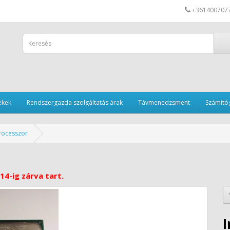
+361400707
ékek
Rendszergazda szolgáltatás árak
Távmenedzsment
Számítóg
rocesszor
14-ig zárva tart.
I