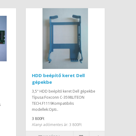
HDD beépítő keret Dell
gépekbe
3,5" HDD beépítő keret Dell gépekbe
Típusa:Foxconn C-3598LITEON
TECH.F1119Kompatibilis
s
modellek:Opti..
3 800Ft
Alanyi adómentes ár: 3 800Ft