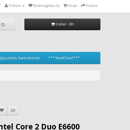
7
Fiókom
Kívánságlista (0)
Kosár
Fizetés
0 tétel - 0Ft
ép javítás, karbantartás
*** NextCloud ***
ntel Core 2 Duo E6600