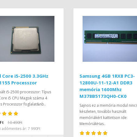
l Core i5-2500 3.3GHz
Samsung 4GB 1RX8 PC3-
1155 Processzor
12800U-11-12-A1 DDR3
memória 1600Mhz
ált i5-2500 processzor: Típus
M378B5173QH0-CK0
 Core i5 CPU Magok száma 4
 Processzor foglalat&nb..
Sajnos ez a memória modul ninc
készleten, további használt
memóriákért kattintson ide:
Ft
10 490Ft
MemóriákHas..
i adómentes ár: 7 990Ft