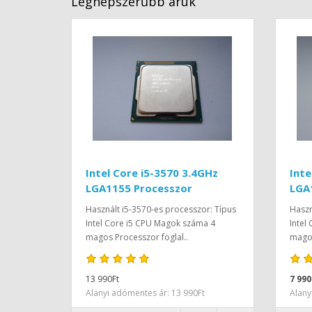
Legnépszerűbb áruk
Intel Core i5-3570 3.4GHz
Inte
LGA1155 Processzor
LGA
Használt i5-3570-es processzor: Típus
Haszn
Intel Core i5 CPU Magok száma 4
Intel
magos Processzor foglal..
magos
13 990Ft
7 990
Alanyi adómentes ár: 13 990Ft
Alany