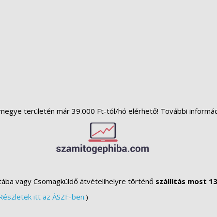
megye területén már 39.000 Ft-tól/hó elérhető! További informá
tába vagy Csomagküldő átvételihelyre történő
szállítás most 13
Részletek itt az ÁSZF-ben.
)