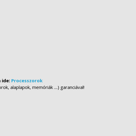
 ide:
Processzorok
k, alaplapok, memóriák ....) garanciával!