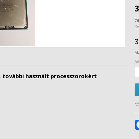
Ci
Ké
3
Al
Me
n, további használt processzorokért