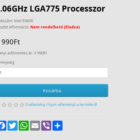
3.06GHz LGA775 Processzor
kkszám: Intel E6600
szlet információ:
Nem rendelhető (Eladva)
 990Ft
anyi adómentes ár: 3 990Ft
nnyiség
Kosárba
0 vélemény
/
Írjon véleményt a termékről
Facebook
Twitter
WhatsApp
Email
Viber
Share