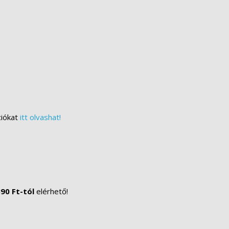
ciókat
itt olvashat!
90 Ft-tól
elérhető!