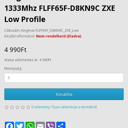
1333Mhz FLFF65F-D8KN9C ZXE
Low Profile
Cikkszám: Kingmax FLFF65F_D8KN9C_ZXE_Low
Készlet információ:
Nem rendelhető (Eladva)
4 990Ft
Alanyi adómentes ár: 4 990Ft
Mennyiség
Kosárba
0 vélemény
/
Írjon véleményt a termékről
Facebook
Twitter
WhatsApp
Email
Viber
Share