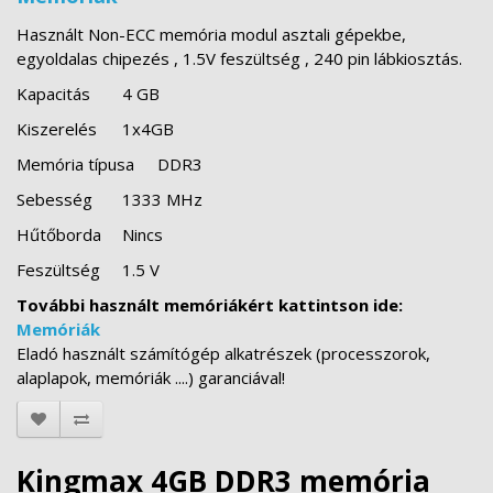
Használt Non-ECC memória modul asztali gépekbe,
egyoldalas chipezés , 1.5V feszültség , 240 pin lábkiosztás.
Kapacitás
4 GB
Kiszerelés
1x4GB
Memória típusa
DDR3
Sebesség
1333 MHz
Hűtőborda
Nincs
Feszültség
1.5 V
További használt memóriákért kattintson ide:
Memóriák
Eladó használt számítógép alkatrészek (processzorok,
alaplapok, memóriák ....) garanciával!
Kingmax 4GB DDR3 memória