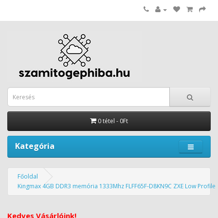
0 tétel - 0Ft
Kategória
Főoldal
Kingmax 4GB DDR3 memória 1333Mhz FLFF65F-D8KN9C ZXE Low Profile
Kedves Vásárlóink!