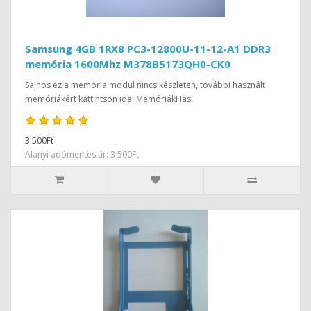
Samsung 4GB 1RX8 PC3-12800U-11-12-A1 DDR3
memória 1600Mhz M378B5173QH0-CK0
Sajnos ez a memória modul nincs készleten, további használt
memóriákért kattintson ide: MemóriákHas..
3 500Ft
Alanyi adómentes ár: 3 500Ft