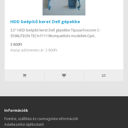
HDD beépítő keret Dell gépekbe
3,5" HDD beépítő keret Dell gépekbe Típusa:Foxconn C-
3598LITEON TECH.F1119Kompatibilis modellek:Opti..
3 800Ft
Alanyi adómentes ár: 3 800Ft
Információk
Fizetési, szállítási és csomagolási információk
Adatkezelési tájékoztató