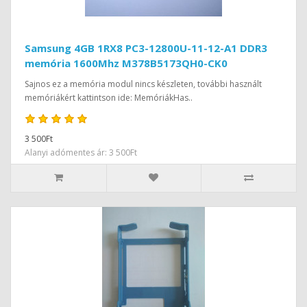
Samsung 4GB 1RX8 PC3-12800U-11-12-A1 DDR3
memória 1600Mhz M378B5173QH0-CK0
Sajnos ez a memória modul nincs készleten, további használt
memóriákért kattintson ide: MemóriákHas..
3 500Ft
Alanyi adómentes ár: 3 500Ft