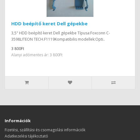
HDD beépítő keret Dell gépekbe
3,5" HDD beépítő keret Dell gépekbe Típusa:Foxconn C-
3598LITEON TECH.F1119Kompatibilis modellek:Opti..
3 800Ft
Alanyi adómentes ár: 3 800Ft
Információk
Fizetési, szállítási és csomagolási információk
Adatkezelési tájékoztató