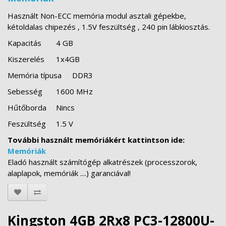
Használt Non-ECC memória modul asztali gépekbe,
kétoldalas chipezés , 1.5V feszültség , 240 pin lábkiosztás.
Kapacitás
4 GB
Kiszerelés
1x4GB
Memória típusa
DDR3
Sebesség
1600 MHz
Hűtőborda
Nincs
Feszültség
1.5 V
További használt memóriákért kattintson ide:
Memóriák
Eladó használt számítógép alkatrészek (processzorok,
alaplapok, memóriák ....) garanciával!
Kingston 4GB 2Rx8 PC3-12800U-