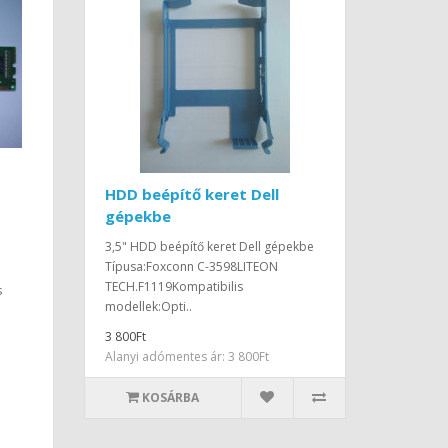
HDD beépítő keret Dell
gépekbe
3,5" HDD beépítő keret Dell gépekbe
Típusa:Foxconn C-3598LITEON
TECH.F1119Kompatibilis
s
modellek:Opti..
3 800Ft
Alanyi adómentes ár: 3 800Ft
KOSÁRBA