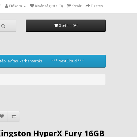
7
Fiókom
Kívánságlista (0)
Kosár
Fizetés
0 tétel - 0Ft
ép javítás, karbantartás
*** NextCloud ***
Kingston HyperX Fury 16GB