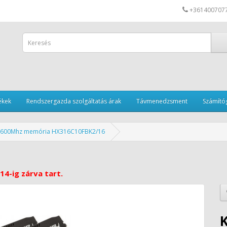
+361400707
ékek
Rendszergazda szolgáltatás árak
Távmenedzsment
Számítóg
 1600Mhz memória HX316C10FBK2/16
14-ig zárva tart.