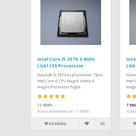
Intel Core i5-3570 3.4GHz
Inte
LGA1155 Processzor
LGA
Használt i5-3570-es processzor: Típus
Haszn
Intel Core i5 CPU Magok száma 4
Intel
magos Processzor foglal..
magos
13 990Ft
7 990
Alanyi adómentes ár: 13 990Ft
Alany
KOSÁRBA