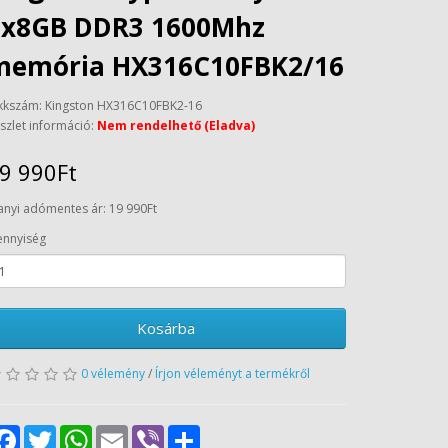
2x8GB DDR3 1600Mhz
memória HX316C10FBK2/16
kkszám: Kingston HX316C10FBK2-16
szlet információ:
Nem rendelhető (Eladva)
9 990Ft
anyi adómentes ár: 19 990Ft
nnyiség
Kosárba
0 vélemény
/
Írjon véleményt a termékről
Facebook
Twitter
WhatsApp
Email
Viber
Share