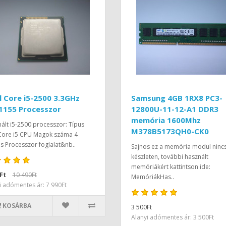
l Core i5-2500 3.3GHz
Samsung 4GB 1RX8 PC3-
1155 Processzor
12800U-11-12-A1 DDR3
memória 1600Mhz
ált i5-2500 processzor: Típus
M378B5173QH0-CK0
 Core i5 CPU Magok száma 4
 Processzor foglalat&nb..
Sajnos ez a memória modul ninc
készleten, további használt
memóriákért kattintson ide:
Ft
10 490Ft
MemóriákHas..
i adómentes ár: 7 990Ft
KOSÁRBA
3 500Ft
Alanyi adómentes ár: 3 500Ft