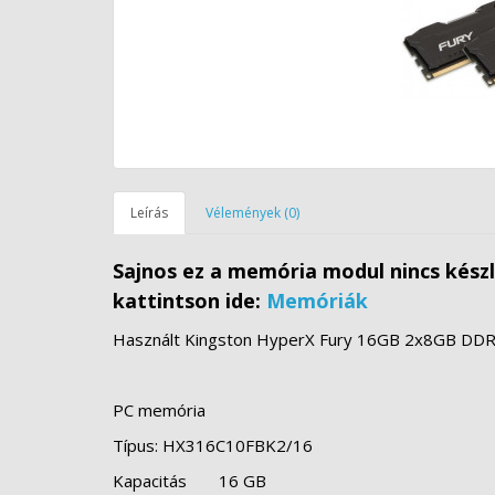
Leírás
Vélemények (0)
Sajnos ez a memória modul nincs kész
kattintson ide:
Memóriák
Használt Kingston HyperX Fury 16GB 2x8GB DD
PC memória
Típus: HX316C10FBK2/16
Kapacitás
16 GB