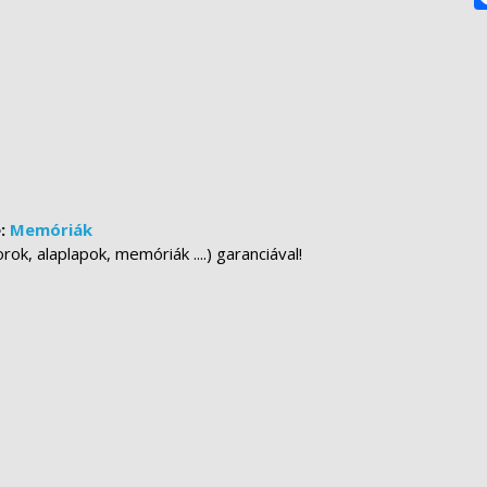
e:
Memóriák
k, alaplapok, memóriák ....) garanciával!