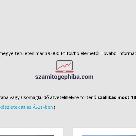
megye területén már 39.000 Ft-tól/hó elérhető! További informá
tába vagy Csomagküldő átvételihelyre történő
szállítás most 13
Részletek itt az ÁSZF-ben.
)