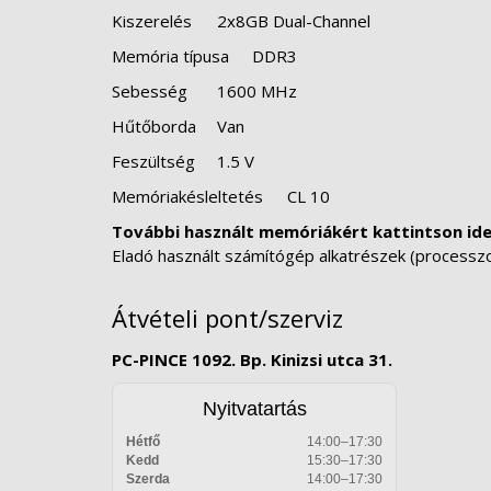
Kiszerelés
2x8GB Dual-Channel
Memória típusa
DDR3
Sebesség
1600 MHz
Hűtőborda
Van
Feszültség
1.5 V
Memóriakésleltetés
CL 10
További használt memóriákért kattintson id
Eladó használt számítógép alkatrészek (processzoro
Átvételi pont/szerviz
PC-PINCE 1092. Bp. Kinizsi utca 31.
Nyitvatartás
Hétfő
14:00–17:30
Kedd
15:30–17:30
Szerda
14:00–17:30