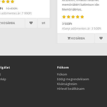
memóriákért kattintson ide:
Ft
10 490Ft
MemóriákHas..
i adómentes ár: 7 990Ft
KOSÁRBA
3 500Ft
Alanyi adómentes ár: 3 500Ft
KOSÁRBA
lgálat
Fiókom
t
Fiókom
rkép
Eddigi megrendeléseim
Kívánságlistám
Hírlevél beállításaim