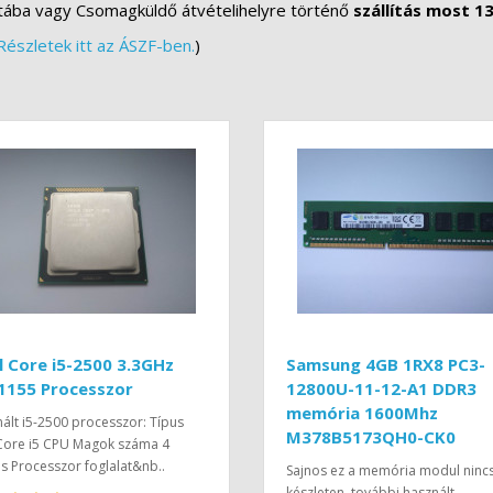
tába vagy Csomagküldő átvételihelyre történő
szállítás most 13
Részletek itt az ÁSZF-ben.
)
l Core i5-2500 3.3GHz
Samsung 4GB 1RX8 PC3-
1155 Processzor
12800U-11-12-A1 DDR3
memória 1600Mhz
ált i5-2500 processzor: Típus
M378B5173QH0-CK0
 Core i5 CPU Magok száma 4
 Processzor foglalat&nb..
Sajnos ez a memória modul ninc
készleten, további használt