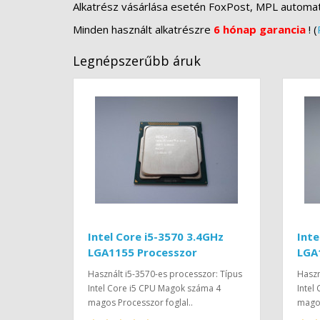
Alkatrész vásárlása esetén FoxPost, MPL automa
Minden használt alkatrészre
6 hónap garancia
! (
Legnépszerűbb áruk
Intel Core i5-3570 3.4GHz
Inte
LGA1155 Processzor
LGA
Használt i5-3570-es processzor: Típus
Haszn
Intel Core i5 CPU Magok száma 4
Intel
magos Processzor foglal..
magos