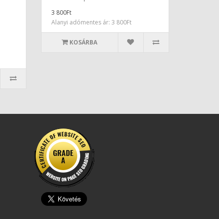
3 800Ft
Alanyi adómentes ár: 3 800Ft
KOSÁRBA