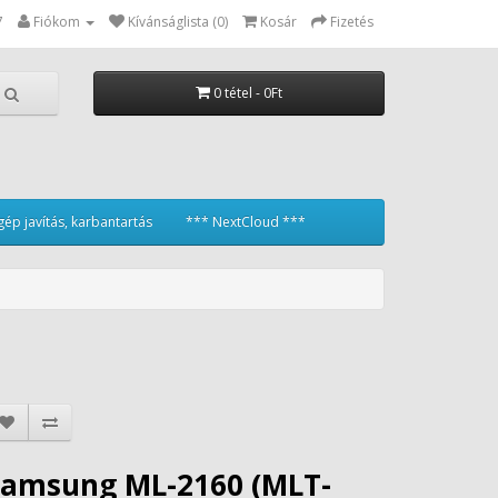
7
Fiókom
Kívánságlista (0)
Kosár
Fizetés
0 tétel - 0Ft
ép javítás, karbantartás
*** NextCloud ***
Samsung ML-2160 (MLT-