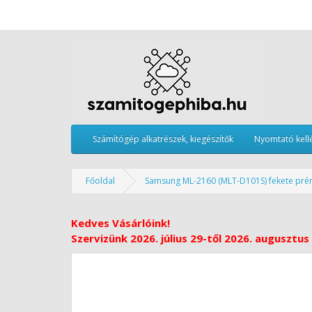
Számítógép alkatrészek, kiegészítők
Nyomtató kell
Főoldal
Samsung ML-2160 (MLT-D101S) fekete prém
Kedves Vásárlóink!
Szervizünk 2026. július 29-től 2026. augusztus 