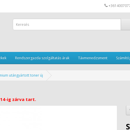
+361400707
ékek
Rendszergazda szolgáltatás árak
Távmenedzsment
Számítóg
ium utángyártott toner új
14-ig zárva tart.