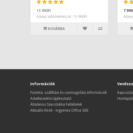
13 990Ft
7 990
Alanyi adómentes ár: 13 990Ft
Alany
KOSÁRBA
Információk
Vevőszo
Fizetési, szállítási és csomagolási információk
Kapcsola
Adatkezelési tájékoztató
Honlapté
Általános Szerződési Feltételek
Aktuális hírek - ingyenes Office 365