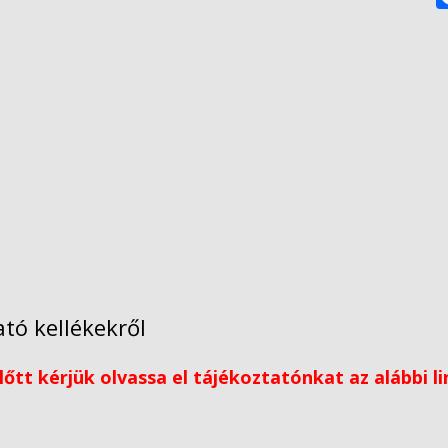
tó kellékekről
őtt kérjük olvassa el tájékoztatónkat az alábbi l