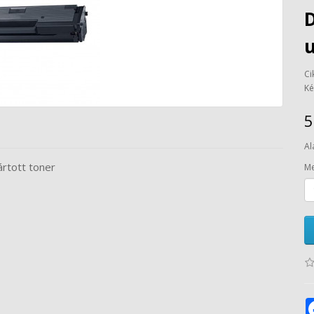
u
Ci
Ké
5
Al
rtott toner
Me