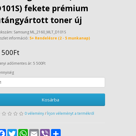
D101S) fekete prémium
tángyártott toner új
kkszám: Samsung ML_2160_MLT_D101S
szlet információ:
5+ Rendelésre (2 - 5 munkanap)
 500Ft
anyi adómentes ár: 5 500Ft
nnyiség
Kosárba
0 vélemény
/
Írjon véleményt a termékről
Facebook
Twitter
WhatsApp
Email
Viber
Share