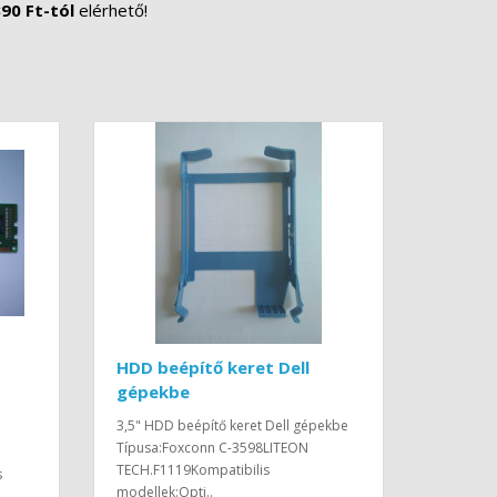
90 Ft-tól
elérhető!
HDD beépítő keret Dell
gépekbe
3,5" HDD beépítő keret Dell gépekbe
Típusa:Foxconn C-3598LITEON
TECH.F1119Kompatibilis
s
modellek:Opti..