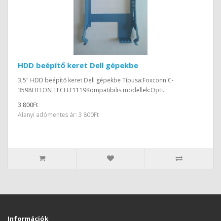
HDD beépítő keret Dell gépekbe
3,5" HDD beépítő keret Dell gépekbe Típusa:Foxconn C-
3598LITEON TECH.F1119Kompatibilis modellek:Opti..
3 800Ft
Alanyi adómentes ár: 3 800Ft
Információk