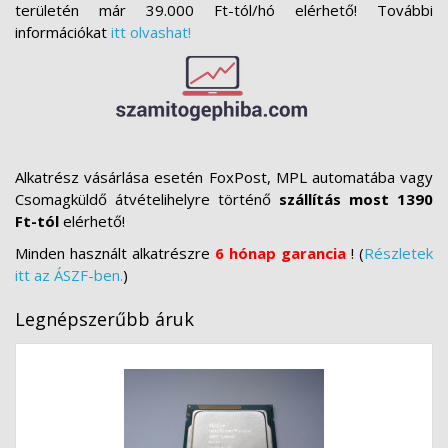
területén már 39.000 Ft-tól/hó elérhető! További
információkat
itt olvashat!
Alkatrész vásárlása esetén FoxPost, MPL automatába vagy
Csomagküldő átvételihelyre történő
szállítás most 1390
Ft-tól
elérhető!
Minden használt alkatrészre
6 hónap garancia
! (
Részletek
itt az ÁSZF-ben.
)
Legnépszerűbb áruk