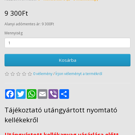
9 300Ft
Alanyi adómentes ár: 9 300Ft
Mennyiség
Kosárba
0 vélemény
/
Írjon véleményt a termékről
Facebook
Twitter
WhatsApp
Email
Viber
Share
Tájékoztató utángyártott nyomtató
kellékekről
Utángyártott kellékanyag vásárlása előtt