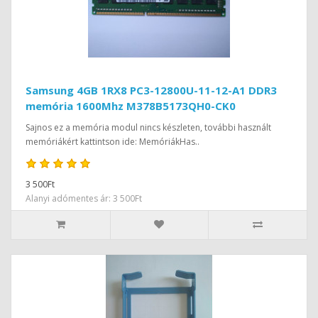
Samsung 4GB 1RX8 PC3-12800U-11-12-A1 DDR3
memória 1600Mhz M378B5173QH0-CK0
Sajnos ez a memória modul nincs készleten, további használt
memóriákért kattintson ide: MemóriákHas..
3 500Ft
Alanyi adómentes ár: 3 500Ft