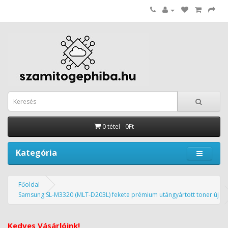
0 tétel - 0Ft
Kategória
Főoldal
Samsung SL-M3320 (MLT-D203L) fekete prémium utángyártott toner új
Kedves Vásárlóink!