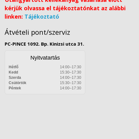
kérjük olvassa el tájékoztatónkat az alábbi
linken:
Tájékoztató
Átvételi pont/szerviz
PC-PINCE 1092. Bp. Kinizsi utca 31.
Nyitvatartás
Hétfő
14:00–17:30
Kedd
15:30–17:30
Szerda
14:00–17:30
Csütörtök
15:30–17:30
Péntek
14:00–17:30