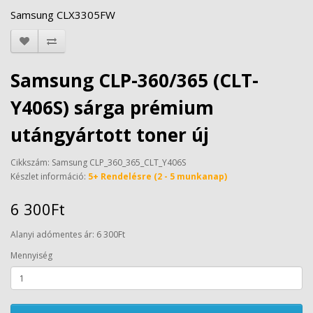
Samsung CLX3305FW
Samsung CLP-360/365 (CLT-
Y406S) sárga prémium
utángyártott toner új
Cikkszám: Samsung CLP_360_365_CLT_Y406S
Készlet információ:
5+ Rendelésre (2 - 5 munkanap)
6 300Ft
Alanyi adómentes ár: 6 300Ft
Mennyiség