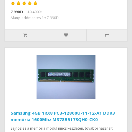
7 990Ft
10 490Ft
Alanyi adómentes ár: 7 990Ft
Samsung 4GB 1RX8 PC3-12800U-11-12-A1 DDR3
memória 1600Mhz M378B5173QH0-CK0
Sajnos ez a memória modul nincs készleten, további használt