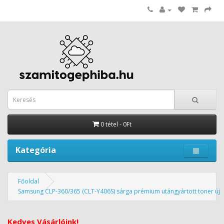
0 tétel - 0Ft
Kategória
Főoldal
Samsung CLP-360/365 (CLT-Y406S) sárga prémium utángyártott toner új
Kedves Vásárlóink!