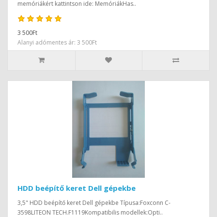
memóriákért kattintson ide: MemóriákHas..
3 500Ft
Alanyi adómentes ár: 3 500Ft
HDD beépítő keret Dell gépekbe
3,5" HDD beépítő keret Dell gépekbe Típusa:Foxconn C-
3598LITEON TECH.F1119Kompatibilis modellek:Opti..