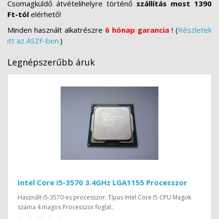
Csomagküldő átvételihelyre történő
szállítás most 1390
Ft-tól
elérhető!
Minden használt alkatrészre
6 hónap garancia
! (
Részletek
itt az ÁSZF-ben.
)
Legnépszerűbb áruk
Intel Core i5-3570 3.4GHz LGA1155 Processzor
Használt i5-3570-es processzor: Típus Intel Core i5 CPU Magok
száma 4 magos Processzor foglal..