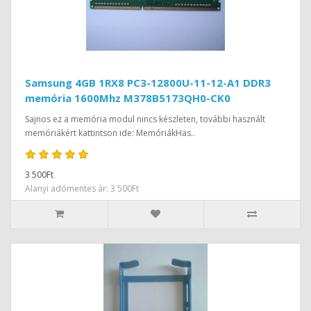
Samsung 4GB 1RX8 PC3-12800U-11-12-A1 DDR3
memória 1600Mhz M378B5173QH0-CK0
Sajnos ez a memória modul nincs készleten, további használt
memóriákért kattintson ide: MemóriákHas..
3 500Ft
Alanyi adómentes ár: 3 500Ft