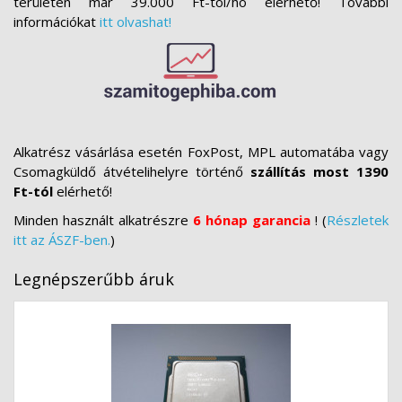
területén már 39.000 Ft-tól/hó elérhető! További
információkat
itt olvashat!
Alkatrész vásárlása esetén FoxPost, MPL automatába vagy
Csomagküldő átvételihelyre történő
szállítás most 1390
Ft-tól
elérhető!
Minden használt alkatrészre
6 hónap garancia
! (
Részletek
itt az ÁSZF-ben.
)
Legnépszerűbb áruk