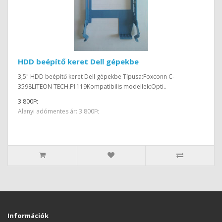
HDD beépítő keret Dell gépekbe
3,5" HDD beépítő keret Dell gépekbe Típusa:Foxconn C-
3598LITEON TECH.F1119Kompatibilis modellek:Opti..
3 800Ft
Alanyi adómentes ár: 3 800Ft
Információk