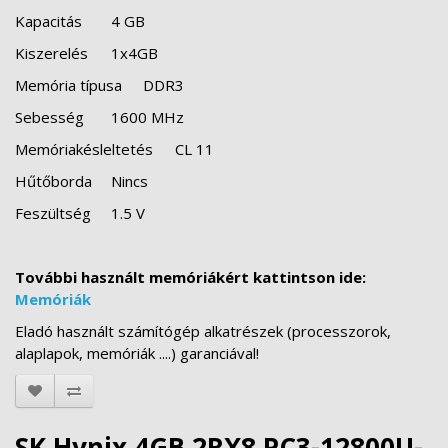
Kapacitás
4 GB
Kiszerelés
1x4GB
Memória típusa
DDR3
Sebesség
1600 MHz
Memóriakésleltetés
CL 11
Hűtőborda
Nincs
Feszültség
1.5 V
További használt memóriákért kattintson ide:
Memóriák
Eladó használt számítógép alkatrészek (processzorok,
alaplapok, memóriák ....) garanciával!
SK Hynix 4GB 2RX8 PC3-12800U-