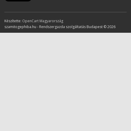
Készítette:
OpenCart Magyarország
szamitogephiba.hu - Rendszergazda szolgáltatás Budapest © 2026