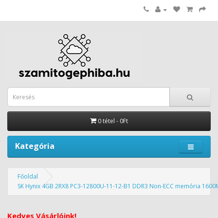
0 tétel - 0Ft
Kategória
Főoldal
SK Hynix 4GB 2RX8 PC3-12800U-11-12-B1 DDR3 Non-ECC memória 160
Kedves Vásárlóink!