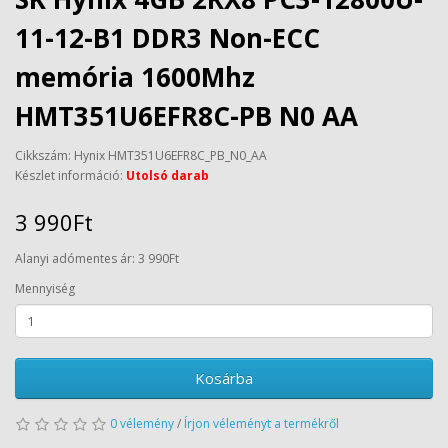
11-12-B1 DDR3 Non-ECC
memória 1600Mhz
HMT351U6EFR8C-PB N0 AA
Cikkszám: Hynix HMT351U6EFR8C_PB_N0_AA
Készlet információ:
Utolsó darab
3 990Ft
Alanyi adómentes ár: 3 990Ft
Mennyiség
Kosárba
0 vélemény
/
Írjon véleményt a termékről