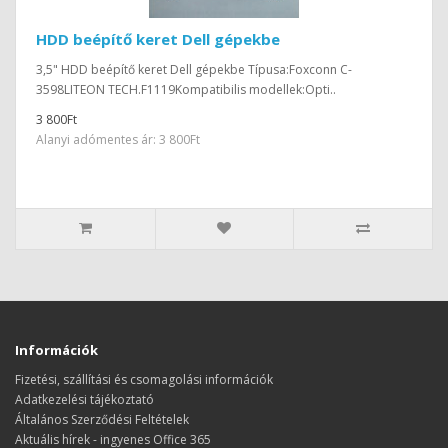
HDD beépítő keret Dell gépekbe
3,5" HDD beépítő keret Dell gépekbe Típusa:Foxconn C-
3598LITEON TECH.F1119Kompatibilis modellek:Opti..
3 800Ft
Alanyi adómentes ár: 3 800Ft
Információk
Fizetési, szállítási és csomagolási információk
Adatkezelési tájékoztató
Általános Szerződési Feltételek
Aktuális hírek - ingyenes Office 365