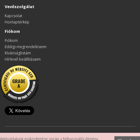
Vevőszolgálat
Kapcsolat
Honlaptérkép
Fiókom
Fiókom
Eddigi megrendeléseim
Kívánságlistám
Hírlevél beállításaim
Készítette:
OpenCart Magyarország
Weboldalunk működtetése során a felhasználói élmény