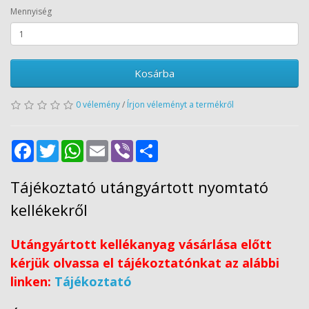
Mennyiség
Kosárba
0 vélemény
/
Írjon véleményt a termékről
Facebook
Twitter
WhatsApp
Email
Viber
Share
Tájékoztató utángyártott nyomtató
kellékekről
Utángyártott kellékanyag vásárlása előtt
kérjük olvassa el tájékoztatónkat az alábbi
linken:
Tájékoztató