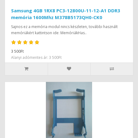
Samsung 4GB 1RX8 PC3-12800U-11-12-A1 DDR3
memória 1600Mhz M378B5173QH0-CK0
Sajnos ez a memória modul nincs készleten, további használt
memóriákért kattintson ide: MemóriákHas..
3 500Ft
Alanyi adómentes ár: 3 500Ft