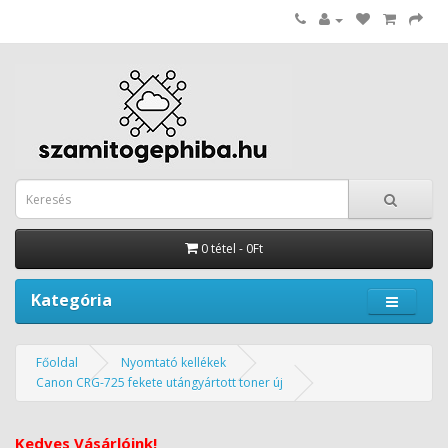
0 tétel - 0Ft
Kategória
Főoldal
Nyomtató kellékek
Canon CRG-725 fekete utángyártott toner új
Kedves Vásárlóink!