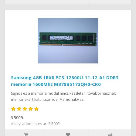
Samsung 4GB 1RX8 PC3-12800U-11-12-A1 DDR3
memória 1600Mhz M378B5173QH0-CK0
Sajnos ez a memória modul nincs készleten, további használt
memóriákért kattintson ide: MemóriákHas..
3 500Ft
Alanyi adómentes ár: 3 500Ft