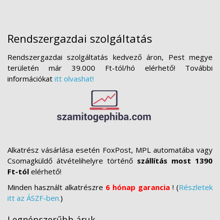
Rendszergazdai szolgáltatás
Rendszergazdai szolgáltatás kedvező áron, Pest megye
területén már 39.000 Ft-tól/hó elérhető! További
információkat
itt olvashat!
Alkatrész vásárlása esetén FoxPost, MPL automatába vagy
Csomagküldő átvételihelyre történő
szállítás most 1390
Ft-tól
elérhető!
Minden használt alkatrészre
6 hónap garancia
! (
Részletek
itt az ÁSZF-ben.
)
Legnépszerűbb áruk