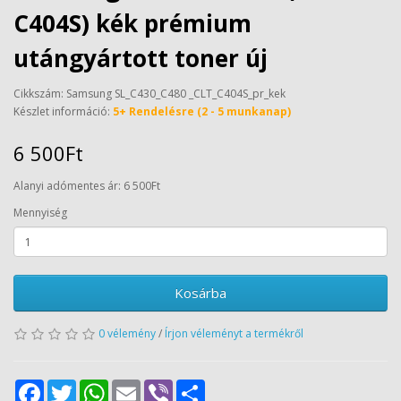
C404S) kék prémium
utángyártott toner új
Cikkszám: Samsung SL_C430_C480 _CLT_C404S_pr_kek
Készlet információ:
5+ Rendelésre (2 - 5 munkanap)
6 500Ft
Alanyi adómentes ár: 6 500Ft
Mennyiség
Kosárba
0 vélemény
/
Írjon véleményt a termékről
Facebook
Twitter
WhatsApp
Email
Viber
Share