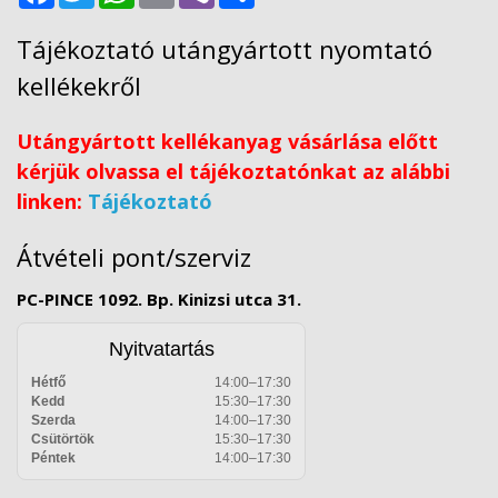
Tájékoztató utángyártott nyomtató
kellékekről
Utángyártott kellékanyag vásárlása előtt
kérjük olvassa el tájékoztatónkat az alábbi
linken:
Tájékoztató
Átvételi pont/szerviz
PC-PINCE 1092. Bp. Kinizsi utca 31.
Nyitvatartás
Hétfő
14:00–17:30
Kedd
15:30–17:30
Szerda
14:00–17:30
Csütörtök
15:30–17:30
Péntek
14:00–17:30