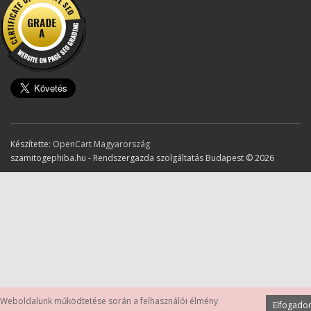
Készítette:
OpenCart Magyarország
szamitogephiba.hu - Rendszergazda szolgáltatás Budapest © 2026
Weboldalunk működtetése során a felhasználói élmény
Elfogad