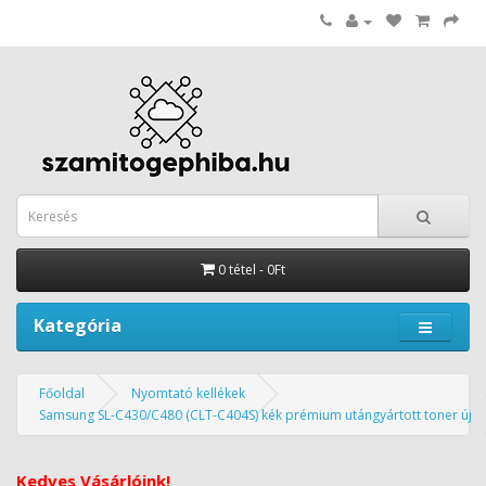
0 tétel - 0Ft
Kategória
Főoldal
Nyomtató kellékek
Samsung SL-C430/C480 (CLT-C404S) kék prémium utángyártott toner új
Kedves Vásárlóink!