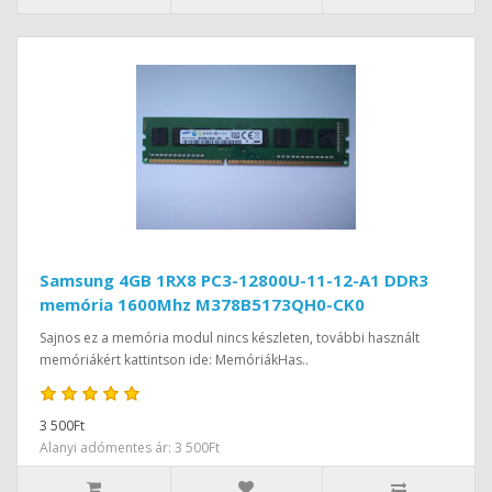
Samsung 4GB 1RX8 PC3-12800U-11-12-A1 DDR3
memória 1600Mhz M378B5173QH0-CK0
Sajnos ez a memória modul nincs készleten, további használt
memóriákért kattintson ide: MemóriákHas..
3 500Ft
Alanyi adómentes ár: 3 500Ft