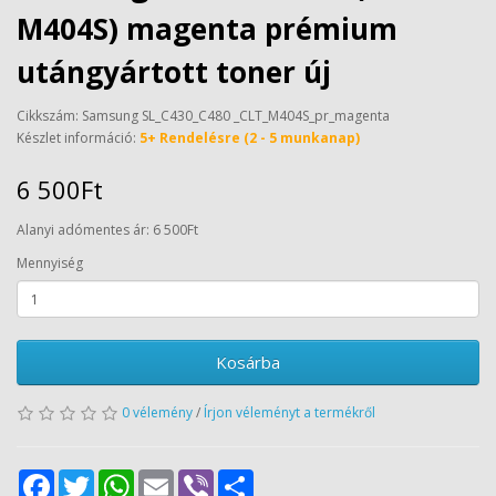
M404S) magenta prémium
utángyártott toner új
Cikkszám: Samsung SL_C430_C480 _CLT_M404S_pr_magenta
Készlet információ:
5+ Rendelésre (2 - 5 munkanap)
6 500Ft
Alanyi adómentes ár: 6 500Ft
Mennyiség
Kosárba
0 vélemény
/
Írjon véleményt a termékről
Facebook
Twitter
WhatsApp
Email
Viber
Share