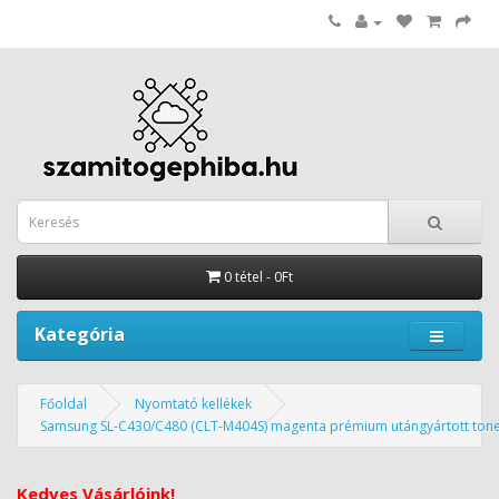
0 tétel - 0Ft
Kategória
Főoldal
Nyomtató kellékek
Samsung SL-C430/C480 (CLT-M404S) magenta prémium utángyártott tone
Kedves Vásárlóink!