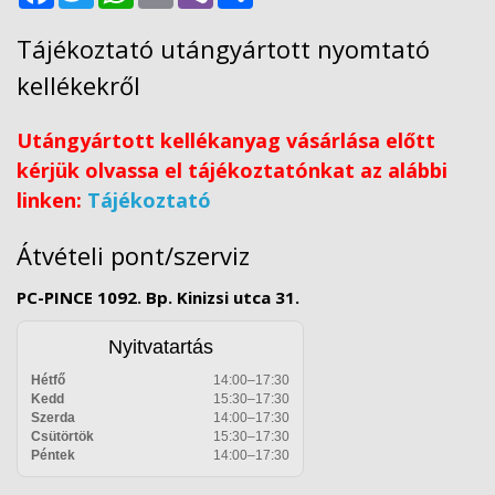
Tájékoztató utángyártott nyomtató
kellékekről
Utángyártott kellékanyag vásárlása előtt
kérjük olvassa el tájékoztatónkat az alábbi
linken:
Tájékoztató
Átvételi pont/szerviz
PC-PINCE 1092. Bp. Kinizsi utca 31.
Nyitvatartás
Hétfő
14:00–17:30
Kedd
15:30–17:30
Szerda
14:00–17:30
Csütörtök
15:30–17:30
Péntek
14:00–17:30