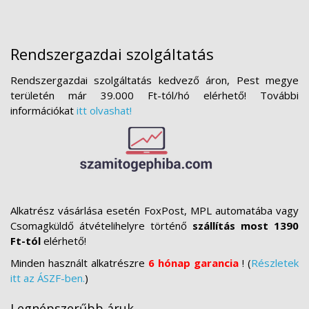
Rendszergazdai szolgáltatás
Rendszergazdai szolgáltatás kedvező áron, Pest megye
területén már 39.000 Ft-tól/hó elérhető! További
információkat
itt olvashat!
Alkatrész vásárlása esetén FoxPost, MPL automatába vagy
Csomagküldő átvételihelyre történő
szállítás most 1390
Ft-tól
elérhető!
Minden használt alkatrészre
6 hónap garancia
! (
Részletek
itt az ÁSZF-ben.
)
Legnépszerűbb áruk