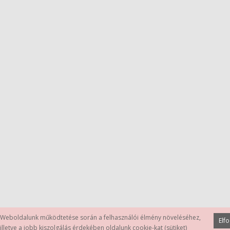
Weboldalunk működtetése során a felhasználói élmény növeléséhez,
Elf
illetve a jobb kiszolgálás érdekében oldalunk cookie-kat (sütiket)