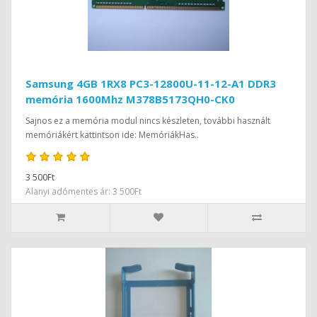
Samsung 4GB 1RX8 PC3-12800U-11-12-A1 DDR3
memória 1600Mhz M378B5173QH0-CK0
Sajnos ez a memória modul nincs készleten, további használt
memóriákért kattintson ide: MemóriákHas..
3 500Ft
Alanyi adómentes ár: 3 500Ft