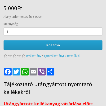
5 000Ft
Alanyi adómentes ár: 5 000Ft
Mennyiség
Kosárba
0 vélemény
/
Írjon véleményt a termékről
Facebook
Twitter
WhatsApp
Email
Viber
Share
Tájékoztató utángyártott nyomtató
kellékekről
Utángyártott kellékanyag vásárlása előtt