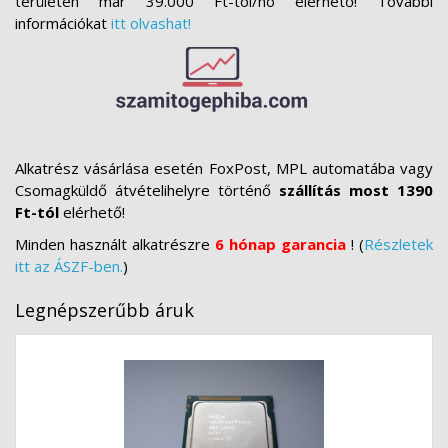
területén már 39.000 Ft-tól/hó elérhető! További
információkat
itt olvashat!
Alkatrész vásárlása esetén FoxPost, MPL automatába vagy
Csomagküldő átvételihelyre történő
szállítás most 1390
Ft-tól
elérhető!
Minden használt alkatrészre
6 hónap garancia
! (
Részletek
itt az ÁSZF-ben.
)
Legnépszerűbb áruk