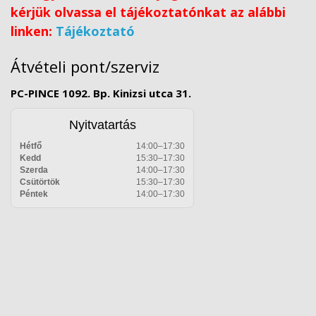
kérjük olvassa el tájékoztatónkat az alábbi
linken:
Tájékoztató
Átvételi pont/szerviz
PC-PINCE 1092. Bp. Kinizsi utca 31.
Nyitvatartás
Hétfő
14:00–17:30
Kedd
15:30–17:30
Szerda
14:00–17:30
Csütörtök
15:30–17:30
Péntek
14:00–17:30