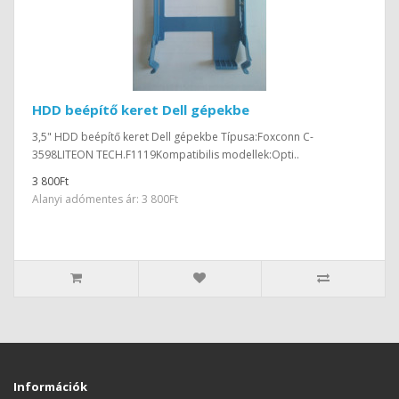
HDD beépítő keret Dell gépekbe
3,5" HDD beépítő keret Dell gépekbe Típusa:Foxconn C-
3598LITEON TECH.F1119Kompatibilis modellek:Opti..
3 800Ft
Alanyi adómentes ár: 3 800Ft
Információk