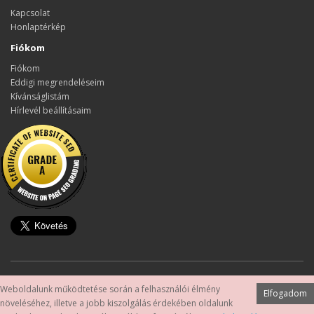
Kapcsolat
Honlaptérkép
Fiókom
Fiókom
Eddigi megrendeléseim
Kívánságlistám
Hírlevél beállításaim
Készítette:
OpenCart Magyarország
Weboldalunk működtetése során a felhasználói élmény
Elfogadom
szamitogephiba.hu - Rendszergazda szolgáltatás Budapest © 2026
növeléséhez, illetve a jobb kiszolgálás érdekében oldalunk