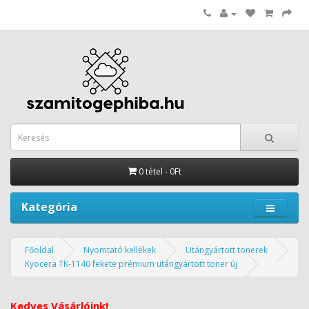
0 tétel - 0Ft
Kategória
Főoldal
Nyomtató kellékek
Utángyártott tonerek
Kyocera TK-1140 fekete prémium utángyártott toner új
Kedves Vásárlóink!