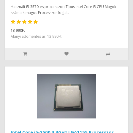
Használt i5-3570-es processzor: Típus Intel Core i5 CPU Magok
száma 4 magos Processzor foglal..
13 990Ft
Alanyi adómentes ár: 13 990Ft
Intel Core i5-2500 3.3GHz LGA1155 Processzor