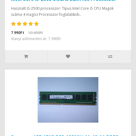
Használt i5-2500 processzor: Típus Intel Core i5 CPU Magok
száma 4 magos Processzor foglalat&nb..
7 990Ft
10 490Ft
Alanyi adómentes ár: 7 990Ft