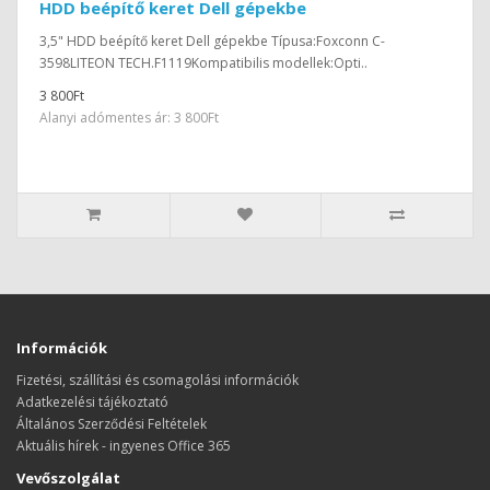
HDD beépítő keret Dell gépekbe
3,5" HDD beépítő keret Dell gépekbe Típusa:Foxconn C-
3598LITEON TECH.F1119Kompatibilis modellek:Opti..
3 800Ft
Alanyi adómentes ár: 3 800Ft
Információk
Fizetési, szállítási és csomagolási információk
Adatkezelési tájékoztató
Általános Szerződési Feltételek
Aktuális hírek - ingyenes Office 365
Vevőszolgálat