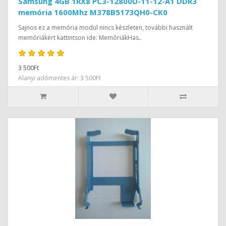
Samsung 4GB 1RX8 PC3-12800U-11-12-A1 DDR3
memória 1600Mhz M378B5173QH0-CK0
Sajnos ez a memória modul nincs készleten, további használt
memóriákért kattintson ide: MemóriákHas..
3 500Ft
Alanyi adómentes ár: 3 500Ft