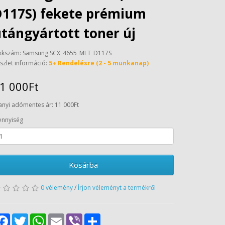
D117S) fekete prémium
tángyártott toner új
kkszám: Samsung SCX_4655_MLT_D117S
szlet információ:
5+ Rendelésre (2 - 5 munkanap)
1 000Ft
anyi adómentes ár: 11 000Ft
nnyiség
Kosárba
0 vélemény
/
Írjon véleményt a termékről
Facebook
Twitter
WhatsApp
Email
Viber
Share