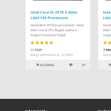
Intel Core i5-3570 3.4GHz
Inte
LGA1155 Processzor
LGA
Használt i5-3570-es processzor: Típus
Haszn
Intel Core i5 CPU Magok száma 4
Intel
magos Processzor foglal..
magos
13 990Ft
7 990
Alanyi adómentes ár: 13 990Ft
Alany
KOSÁRBA