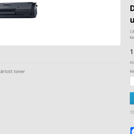
u
Ci
Ké
1
Al
rtott toner
Me