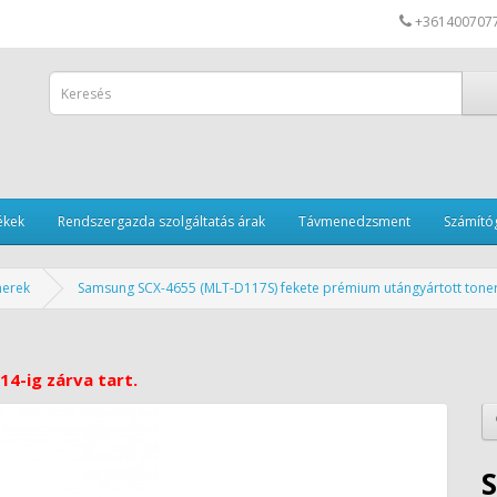
+361400707
ékek
Rendszergazda szolgáltatás árak
Távmenedzsment
Számítóg
nerek
Samsung SCX-4655 (MLT-D117S) fekete prémium utángyártott toner
14-ig zárva tart.