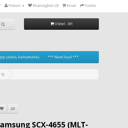
7
Fiókom
Kívánságlista (0)
Kosár
Fizetés
0 tétel - 0Ft
ép javítás, karbantartás
*** NextCloud ***
 új
Samsung SCX-4655 (MLT-