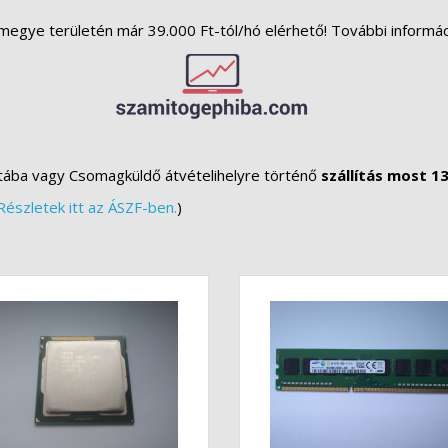
megye területén már 39.000 Ft-tól/hó elérhető! További informá
tába vagy Csomagküldő átvételihelyre történő
szállítás most 13
Részletek itt az ÁSZF-ben.
)