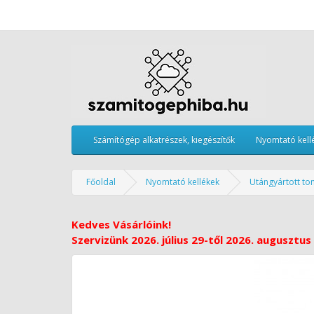
Számítógép alkatrészek, kiegészítők
Nyomtató kell
Főoldal
Nyomtató kellékek
Utángyártott to
Kedves Vásárlóink!
Szervizünk 2026. július 29-től 2026. augusztus 