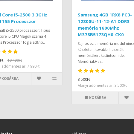
l Core i5-2500 3.3GHz
Samsung 4GB 1RX8 PC3-
1155 Processzor
12800U-11-12-A1 DDR3
memória 1600Mhz
ált i5-2500 processzor: Típus
M378B5173QH0-CK0
 Core i5 CPU Magok száma 4
 Processzor foglalat&nb..
Sajnos ez a memória modul ninc
készleten, további használt
memóriákért kattintson ide:
Ft
10 490Ft
MemóriákHas..
i adómentes ár: 7 990Ft
KOSÁRBA
3 500Ft
Alanyi adómentes ár: 3 500Ft
KOSÁRBA