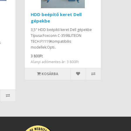
HDD beépítő keret Dell
gépekbe
3,5" HDD beépítő keret Dell gépekbe
Típusa:Foxconn C-3598LITEON
TECH.F1119Kompatibilis
s
modellek:Opti..
3 800Ft
Alanyi adómentes ár: 3 800Ft
KOSÁRBA