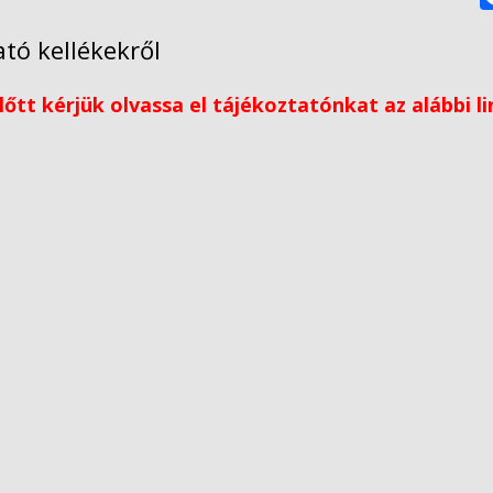
tó kellékekről
őtt kérjük olvassa el tájékoztatónkat az alábbi l