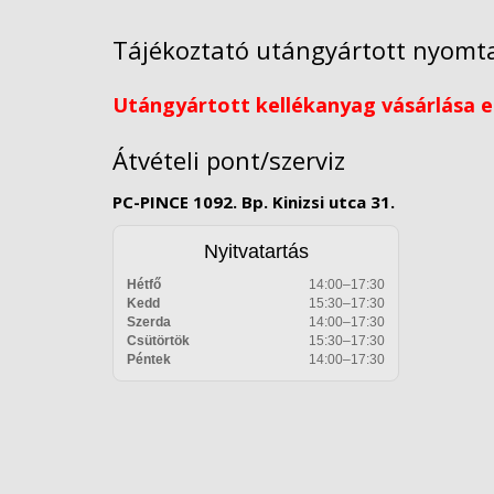
Tájékoztató utángyártott nyomta
Utángyártott kellékanyag vásárlása el
Átvételi pont/szerviz
PC-PINCE 1092. Bp. Kinizsi utca 31.
Nyitvatartás
Hétfő
14:00–17:30
Kedd
15:30–17:30
Szerda
14:00–17:30
Csütörtök
15:30–17:30
Péntek
14:00–17:30