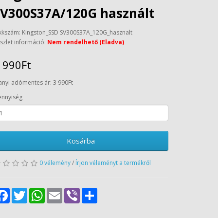
SV300S37A/120G használt
kkszám: Kingston_SSD SV300S37A_120G_hasznalt
szlet információ:
Nem rendelhető (Eladva)
 990Ft
anyi adómentes ár: 3 990Ft
nnyiség
Kosárba
0 vélemény
/
Írjon véleményt a termékről
Facebook
Twitter
WhatsApp
Email
Viber
Share