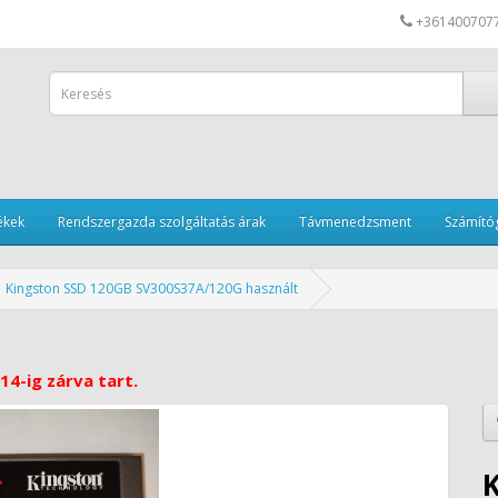
+361400707
ékek
Rendszergazda szolgáltatás árak
Távmenedzsment
Számítóg
Kingston SSD 120GB SV300S37A/120G használt
14-ig zárva tart.