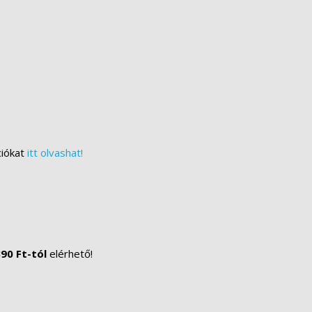
ciókat
itt olvashat!
90 Ft-tól
elérhető!