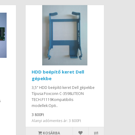
HDD beépítő keret Dell
gépekbe
3,5" HDD beépítő keret Dell gépekbe
Típusa:Foxconn C-3598LITEON
TECH.F1119Kompatibilis
s
modellek:Opti..
3 800Ft
Alanyi adómentes ár: 3 800Ft
KOSÁRBA