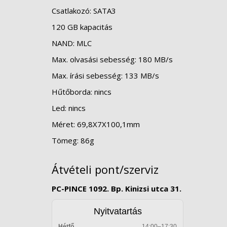
Csatlakozó: SATA3
120 GB kapacitás
NAND: MLC
Max. olvasási sebesség: 180 MB/s
Max. írási sebesség: 133 MB/s
Hűtőborda: nincs
Led: nincs
Méret: 69,8X7X100,1mm
Tömeg: 86g
Átvételi pont/szerviz
PC-PINCE 1092. Bp. Kinizsi utca 31.
Nyitvatartás
Hétfő
14:00–17:30