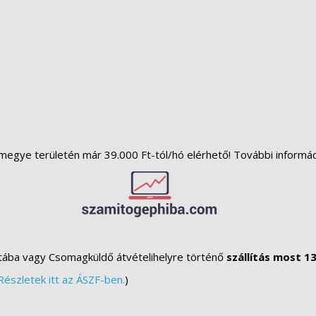
megye területén már 39.000 Ft-tól/hó elérhető! További informá
tába vagy Csomagküldő átvételihelyre történő
szállítás most 13
Részletek itt az ÁSZF-ben.
)