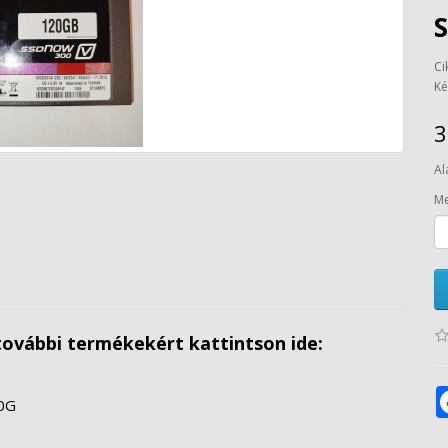
Ci
Ké
3
Al
Me
további termékekért kattintson ide:
20G