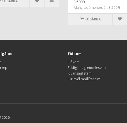
KOSÁRBA
3 500Ft
Alanyi adómentes ár: 3 500Ft
KOSÁRBA
lgálat
Fiókom
t
Fiókom
rkép
Eddigi megrendeléseim
Kívánságlistám
Hírlevél beállításaim
© 2026