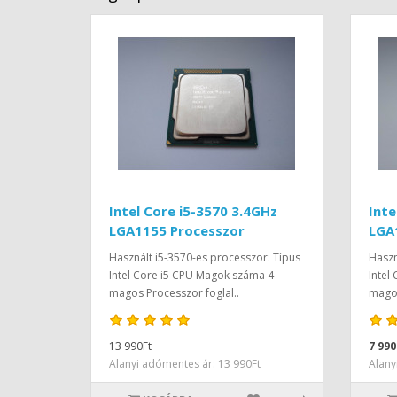
Intel Core i5-3570 3.4GHz
Inte
LGA1155 Processzor
LGA
Használt i5-3570-es processzor: Típus
Haszn
Intel Core i5 CPU Magok száma 4
Intel
magos Processzor foglal..
magos
13 990Ft
7 990
Alanyi adómentes ár: 13 990Ft
Alany