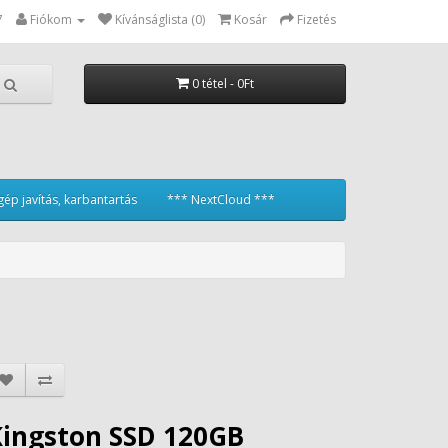
7
Fiókom
Kívánságlista (0)
Kosár
Fizetés
0 tétel - 0Ft
ép javítás, karbantartás
*** NextCloud ***
Kingston SSD 120GB