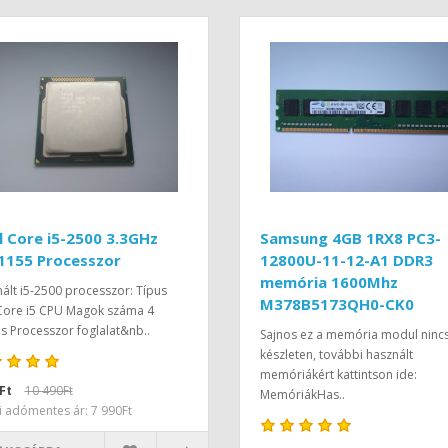
l Core i5-2500 3.3GHz
Samsung 4GB 1RX8 PC3-
1155 Processzor
12800U-11-12-A1 DDR3
memória 1600Mhz
ált i5-2500 processzor: Típus
M378B5173QH0-CK0
 Core i5 CPU Magok száma 4
 Processzor foglalat&nb..
Sajnos ez a memória modul ninc
készleten, további használt
memóriákért kattintson ide:
Ft
10 490Ft
MemóriákHas..
i adómentes ár: 7 990Ft