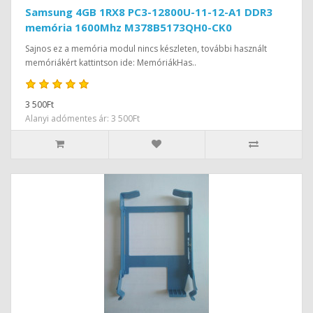
Samsung 4GB 1RX8 PC3-12800U-11-12-A1 DDR3
memória 1600Mhz M378B5173QH0-CK0
Sajnos ez a memória modul nincs készleten, további használt
memóriákért kattintson ide: MemóriákHas..
3 500Ft
Alanyi adómentes ár: 3 500Ft