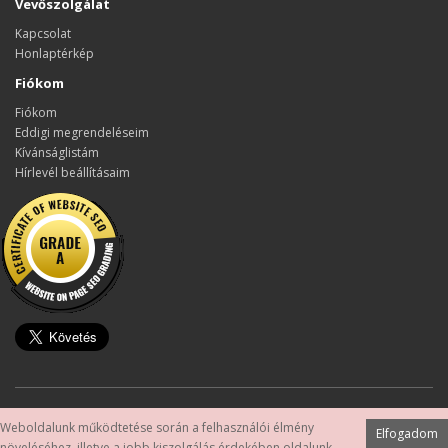
Vevőszolgálat
Kapcsolat
Honlaptérkép
Fiókom
Fiókom
Eddigi megrendeléseim
Kívánságlistám
Hírlevél beállításaim
Készítette:
OpenCart Magyarország
Weboldalunk működtetése során a felhasználói élmény
Elfogadom
szamitogephiba.hu - Rendszergazda szolgáltatás Budapest © 2026
növeléséhez, illetve a jobb kiszolgálás érdekében oldalunk