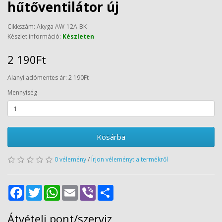
hűtőventilátor új
Cikkszám: Akyga AW-12A-BK
Készlet információ:
Készleten
2 190Ft
Alanyi adómentes ár: 2 190Ft
Mennyiség
Kosárba
0 vélemény
/
Írjon véleményt a termékről
Facebook
Twitter
WhatsApp
Email
Viber
Share
Átvételi pont/szerviz