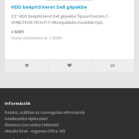
HDD beépítő keret Dell gépekbe
3,5" HDD beépítő keret Dell gépekbe Típusa:Foxconn C-
3598LITEON TECH.F1119Kompatibilis modellek:Opti..
3 800Ft
Alanyi adómentes ár: 3 800Ft
Információk
Fizetési, szállítási és csomagolási információk
Adatkezelési tájékoztató
Általános Szerződési Feltételek
Aktuális hírek - ingyenes Office 365