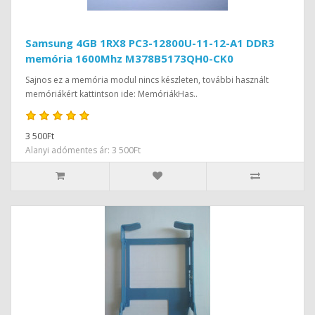
Samsung 4GB 1RX8 PC3-12800U-11-12-A1 DDR3
memória 1600Mhz M378B5173QH0-CK0
Sajnos ez a memória modul nincs készleten, további használt
memóriákért kattintson ide: MemóriákHas..
3 500Ft
Alanyi adómentes ár: 3 500Ft