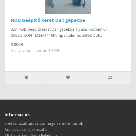
HDD beépítő keret Dell gépekbe
3,5" HDD beépítő keret Dell gépekbe Típusa:Foxconn C-
3598LITEON TECH.F1119Kompatibilis modellek:Opti..
3 800Ft
Alanyi adómentes ár: 3 800Ft
Információk
Fizetési, szállítási és csomagolási információk
Adatkezelési tájékoztató
Általános Szerződési Feltételek