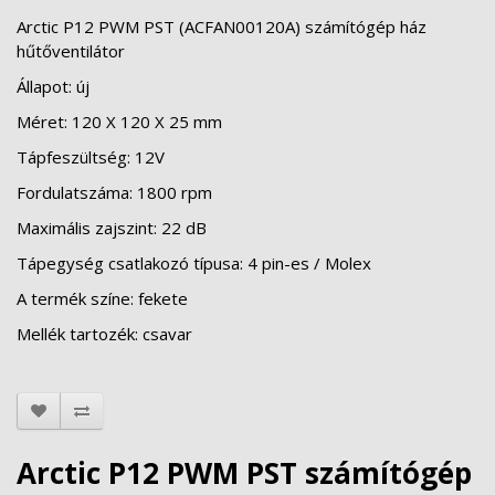
Arctic P12 PWM PST (ACFAN00120A)
számítógép ház
hűtőventilátor
Állapot: új
Méret: 120 X 120 X 25 mm
Tápfeszültség: 12V
Fordulatszáma: 1800 rpm
Maximális zajszint: 22 dB
Tápegység csatlakozó típusa: 4 pin-es / Molex
A termék színe: fekete
Mellék tartozék: csavar
Arctic P12 PWM PST számítógép