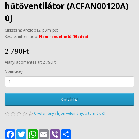
hűtőventilátor (ACFAN00120A)
új
Cikkszám: Arctic p12_pwm_pst
Készlet információ:
Nem rendelhető (Eladva)
2 790Ft
Alanyi adómentes ár: 2 790Ft
Mennyiség
Kosárba
0 vélemény
/
Írjon véleményt a termékről
Facebook
Twitter
WhatsApp
Email
Viber
Share