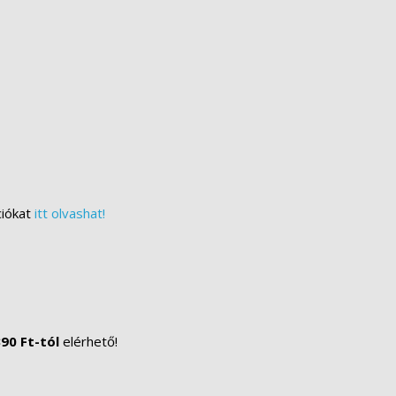
ciókat
itt olvashat!
90 Ft-tól
elérhető!