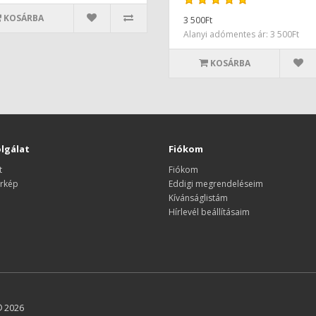
KOSÁRBA
3 500Ft
Alanyi adómentes ár: 3 500Ft
KOSÁRBA
lgálat
Fiókom
t
Fiókom
rkép
Eddigi megrendeléseim
Kívánságlistám
Hírlevél beállításaim
© 2026