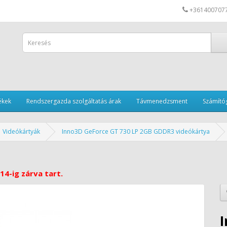
+361400707
ékek
Rendszergazda szolgáltatás árak
Távmenedzsment
Számítóg
Videókártyák
Inno3D GeForce GT 730 LP 2GB GDDR3 videókártya
14-ig zárva tart.
I