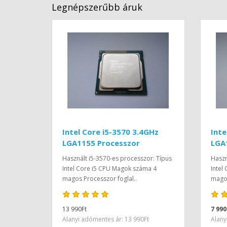
Legnépszerűbb áruk
Intel Core i5-3570 3.4GHz
Inte
LGA1155 Processzor
LGA
Használt i5-3570-es processzor: Típus
Haszn
Intel Core i5 CPU Magok száma 4
Intel
magos Processzor foglal..
magos
13 990Ft
7 990
Alanyi adómentes ár: 13 990Ft
Alany