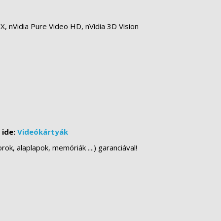
sX, nVidia Pure Video HD, nVidia 3D Vision
 ide:
Videókártyák
k, alaplapok, memóriák ....) garanciával!