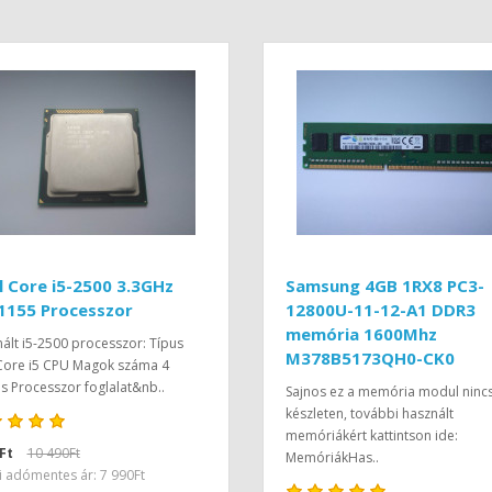
l Core i5-2500 3.3GHz
Samsung 4GB 1RX8 PC3-
1155 Processzor
12800U-11-12-A1 DDR3
memória 1600Mhz
ált i5-2500 processzor: Típus
M378B5173QH0-CK0
 Core i5 CPU Magok száma 4
 Processzor foglalat&nb..
Sajnos ez a memória modul ninc
készleten, további használt
memóriákért kattintson ide:
Ft
10 490Ft
MemóriákHas..
i adómentes ár: 7 990Ft