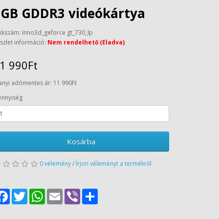
2GB GDDR3 videókártya
kkszám: Inno3d_geforce gt_730_lp
szlet információ:
Nem rendelhető (Eladva)
1 990Ft
anyi adómentes ár: 11 990Ft
nnyiség
Kosárba
0 vélemény
/
Írjon véleményt a termékről
Facebook
Twitter
WhatsApp
Email
Viber
Share