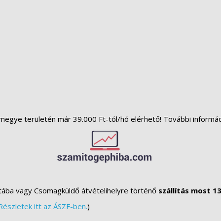
megye területén már 39.000 Ft-tól/hó elérhető! További informá
tába vagy Csomagküldő átvételihelyre történő
szállítás most 13
Részletek itt az ÁSZF-ben.
)