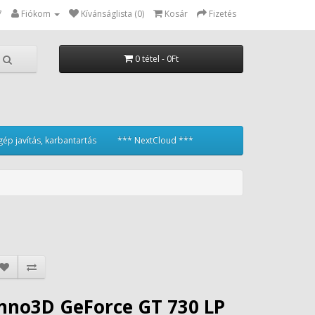
7
Fiókom
Kívánságlista (0)
Kosár
Fizetés
0 tétel - 0Ft
ép javítás, karbantartás
*** NextCloud ***
nno3D GeForce GT 730 LP