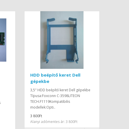
HDD beépítő keret Dell
gépekbe
3,5" HDD beépítő keret Dell gépekbe
Típusa:Foxconn C-3598LITEON
TECH.F1119Kompatibilis
s
modellek:Opti..
3 800Ft
Alanyi adómentes ár: 3 800Ft