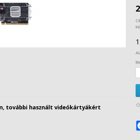
Ci
Ké
1
Al
Me
en, további használt videókártyákért