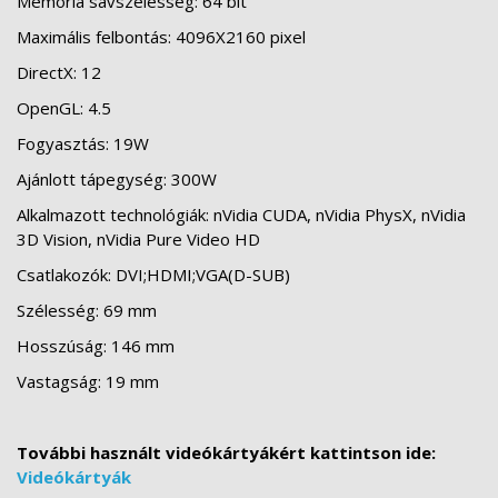
Memória sávszélesség: 64 bit
Maximális felbontás: 4096X2160 pixel
DirectX: 12
OpenGL: 4.5
Fogyasztás: 19W
Ajánlott tápegység: 300W
Alkalmazott technológiák: nVidia CUDA, nVidia PhysX, nVidia
3D Vision, nVidia Pure Video HD
Csatlakozók: DVI;HDMI;VGA(D-SUB)
Szélesség: 69 mm
Hosszúság: 146 mm
Vastagság: 19 mm
További használt videókártyákért kattintson ide:
Videókártyák