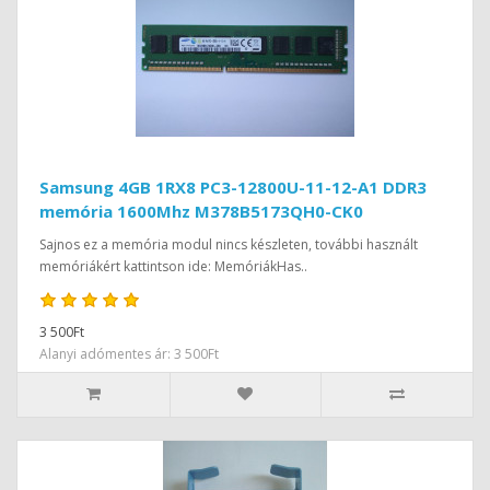
Samsung 4GB 1RX8 PC3-12800U-11-12-A1 DDR3
memória 1600Mhz M378B5173QH0-CK0
Sajnos ez a memória modul nincs készleten, további használt
memóriákért kattintson ide: MemóriákHas..
3 500Ft
Alanyi adómentes ár: 3 500Ft