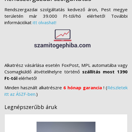
Rendszergazdai szolgáltatás kedvező áron, Pest megye
területén már 39.000 Ft-tól/hó elérhető! További
információkat
itt olvashat!
Alkatrész vásárlása esetén FoxPost, MPL automatába vagy
Csomagküldő átvételihelyre történő
szállítás most 1390
Ft-tól
elérhető!
Minden használt alkatrészre
6 hónap garancia
! (
Részletek
itt az ÁSZF-ben.
)
Legnépszerűbb áruk