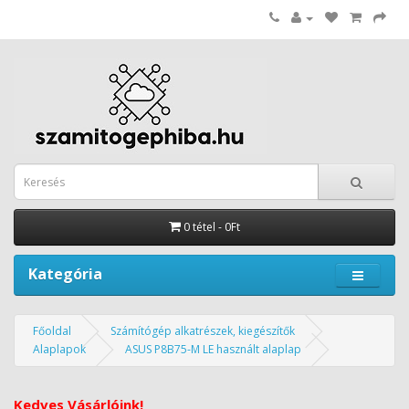
0 tétel - 0Ft
Kategória
Főoldal
Számítógép alkatrészek, kiegészítők
Alaplapok
ASUS P8B75-M LE használt alaplap
Kedves Vásárlóink!