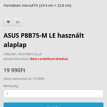
Formátum: microATX (24.4 cm × 22.6 cm)
ASUS P8B75-M LE használt
alaplap
Cikkszám: ASUS P8B75_M_LE
Készlet információ:
Nem rendelhető (Eladva)
19 990Ft
Alanyi adómentes ár: 19 990Ft
Mennyiség