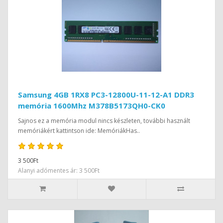
Samsung 4GB 1RX8 PC3-12800U-11-12-A1 DDR3
memória 1600Mhz M378B5173QH0-CK0
Sajnos ez a memória modul nincs készleten, további használt
memóriákért kattintson ide: MemóriákHas..
3 500Ft
Alanyi adómentes ár: 3 500Ft