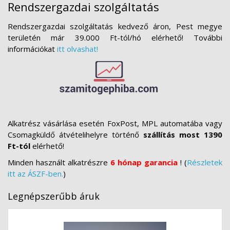
Rendszergazdai szolgáltatás
Rendszergazdai szolgáltatás kedvező áron, Pest megye
területén már 39.000 Ft-tól/hó elérhető! További
információkat
itt olvashat!
Alkatrész vásárlása esetén FoxPost, MPL automatába vagy
Csomagküldő átvételihelyre történő
szállítás most 1390
Ft-tól
elérhető!
Minden használt alkatrészre
6 hónap garancia
! (
Részletek
itt az ÁSZF-ben.
)
Legnépszerűbb áruk