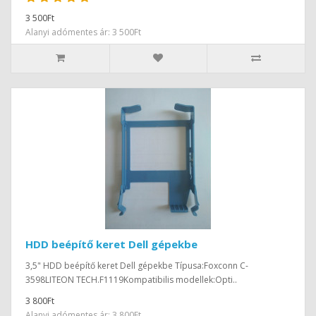
3 500Ft
Alanyi adómentes ár: 3 500Ft
HDD beépítő keret Dell gépekbe
3,5" HDD beépítő keret Dell gépekbe Típusa:Foxconn C-
3598LITEON TECH.F1119Kompatibilis modellek:Opti..
3 800Ft
Alanyi adómentes ár: 3 800Ft