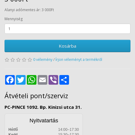
Alanyi adómentes ár: 3 000Ft
Mennyiség
Kosárba
0 vélemény
/
Írjon véleményt a termékről
Facebook
Twitter
WhatsApp
Email
Viber
Share
Átvételi pont/szerviz
PC-PINCE 1092. Bp. Kinizsi utca 31.
Nyitvatartás
Hétfő
14:00–17:30
Kedd
15:30–17:30