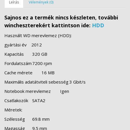
Leírás
Vélemények (0)
Sajnos ez a termék nincs készleten, további
wincheszterekért kattintson ide:
HDD
Használt WD merevlemez (HDD):
gyártási év 2012
Kapacitás
320 GB
Fordulatszám
7200 rpm
Cache mérete
16 MB
Maximális adatátviteli sebesség
3 Gbit/s
Notebook merevlemez
Igen
Csatlakozók
SATA2
Méretek:
Szélesség
69.8 mm
Magasság
9.5 mm