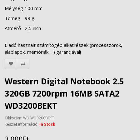
Mélység
100 mm
Tömeg
99 g
Átmérő
2,5 inch
Eladó használt számítógép alkatrészek (processzorok,
alaplapok, memóriák ....) garanciával!
Western Digital Notebook 2.5
320GB 7200rpm 16MB SATA2
WD3200BEKT
Cikkszám: WD WD3200BEKT
Készlet információ:
In Stock
3 000Ft