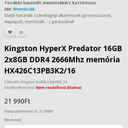
További használt memóriákért kattintson
ide:
Memóriák
Eladó használt számítógép alkatrészek (processzorok,
alaplapok, memóriák ....) garanciával!
Kingston HyperX Predator 16GB
2x8GB DDR4 2666Mhz memória
HX426C13PB3K2/16
Cikkszám: Kingston hx426c13pb3k2_16
Készlet információ:
Nem rendelhető (Eladva)
21 990Ft
Alanyi adómentes ár: 21 990Ft
Mennyiség