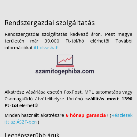
Rendszergazdai szolgáltatás
Rendszergazdai szolgáltatás kedvező áron, Pest megye
területén már 39.000 Ft-tól/hó elérhető! További
információkat
itt olvashat!
Alkatrész vásárlása esetén FoxPost, MPL automatába vagy
Csomagküldő átvételihelyre történő
szállítás most 1390
Ft-tól
elérhető!
Minden használt alkatrészre
6 hónap garancia
! (
Részletek
itt az ÁSZF-ben.
)
Legnépszerűbb áruk