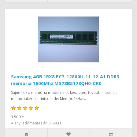
Samsung 4GB 1RX8 PC3-12800U-11-12-A1 DDR3
memória 1600Mhz M378B5173QH0-CK0
Sajnos ez a memória modul nincs készleten, további használt
memóriákért kattintson ide: MemóriákHas..
3 500Ft
Alanyi adómentes ár: 3 500Ft