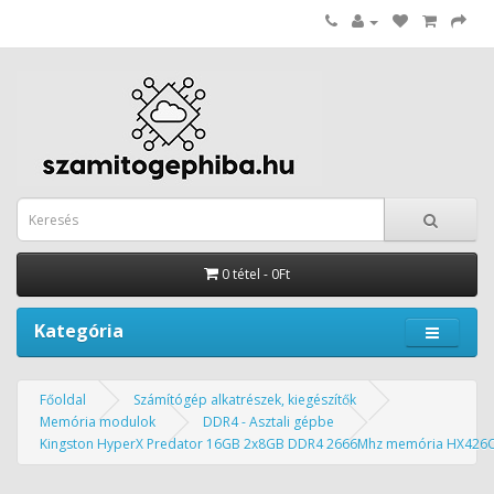
0 tétel - 0Ft
Kategória
Főoldal
Számítógép alkatrészek, kiegészítők
Memória modulok
DDR4 - Asztali gépbe
Kingston HyperX Predator 16GB 2x8GB DDR4 2666Mhz memória HX426