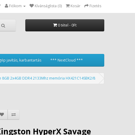
7
Fiókom
Kívánságlista (0)
Kosár
Fizetés
0 tétel - 0Ft
ép javítás, karbantartás
*** NextCloud ***
ge 8GB 2x4GB DDR4 2133Mhz memória HX421C14SBK2/8
Kingston HyperX Savage