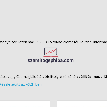
megye területén már 39.000 Ft-tól/hó elérhető! További informá
tába vagy Csomagküldő átvételihelyre történő
szállítás most 13
Részletek itt az ÁSZF-ben.
)