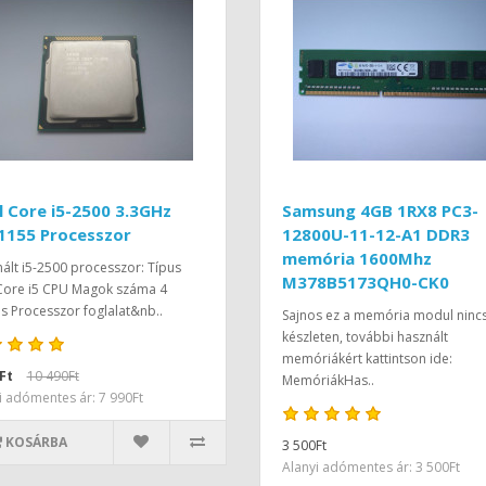
l Core i5-2500 3.3GHz
Samsung 4GB 1RX8 PC3-
1155 Processzor
12800U-11-12-A1 DDR3
memória 1600Mhz
ált i5-2500 processzor: Típus
M378B5173QH0-CK0
 Core i5 CPU Magok száma 4
 Processzor foglalat&nb..
Sajnos ez a memória modul ninc
készleten, további használt
memóriákért kattintson ide:
Ft
10 490Ft
MemóriákHas..
i adómentes ár: 7 990Ft
KOSÁRBA
3 500Ft
Alanyi adómentes ár: 3 500Ft