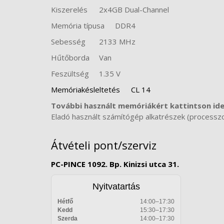
Kiszerelés
2x4GB Dual-Channel
Memória típusa
DDR4
Sebesség
2133 MHz
Hűtőborda
Van
Feszültség
1.35 V
Memóriakésleltetés
CL 14
További használt memóriákért kattintson id
Eladó használt számítógép alkatrészek (processzoro
Átvételi pont/szerviz
PC-PINCE 1092. Bp. Kinizsi utca 31.
Nyitvatartás
Hétfő
14:00–17:30
Kedd
15:30–17:30
Szerda
14:00–17:30