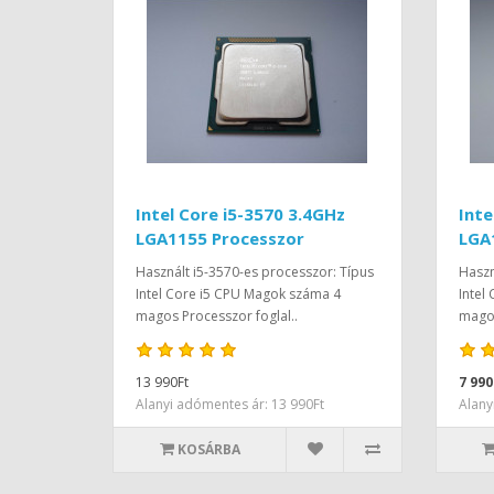
Intel Core i5-3570 3.4GHz
Inte
LGA1155 Processzor
LGA
Használt i5-3570-es processzor: Típus
Haszn
Intel Core i5 CPU Magok száma 4
Intel
magos Processzor foglal..
magos
13 990Ft
7 990
Alanyi adómentes ár: 13 990Ft
Alany
KOSÁRBA