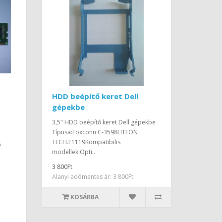
HDD beépítő keret Dell
gépekbe
3,5" HDD beépítő keret Dell gépekbe
Típusa:Foxconn C-3598LITEON
TECH.F1119Kompatibilis
s
modellek:Opti..
3 800Ft
Alanyi adómentes ár: 3 800Ft
KOSÁRBA