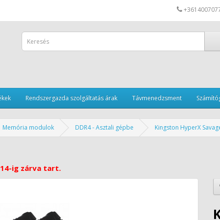
+361400707
ékek
Rendszergazda szolgáltatás árak
Távmenedzsment
Számítóg
Memória modulok
DDR4 - Asztali gépbe
Kingston HyperX Sava
14-ig zárva tart.