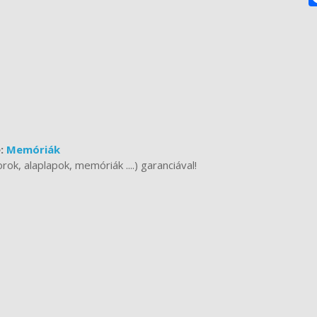
e:
Memóriák
k, alaplapok, memóriák ....) garanciával!