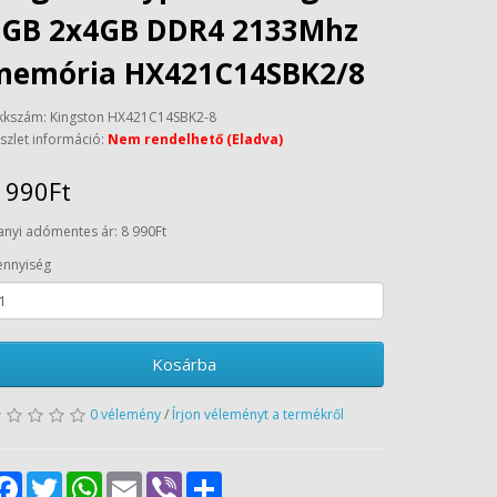
8GB 2x4GB DDR4 2133Mhz
memória HX421C14SBK2/8
kkszám: Kingston HX421C14SBK2-8
szlet információ:
Nem rendelhető (Eladva)
 990Ft
anyi adómentes ár: 8 990Ft
nnyiség
Kosárba
0 vélemény
/
Írjon véleményt a termékről
Facebook
Twitter
WhatsApp
Email
Viber
Share