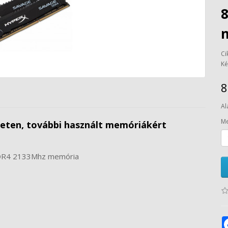
Ci
Ké
8
Al
Me
leten, további használt memóriákért
DDR4 2133Mhz memória