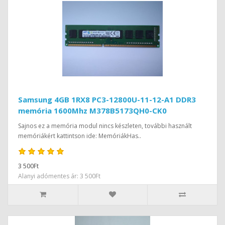
Samsung 4GB 1RX8 PC3-12800U-11-12-A1 DDR3
memória 1600Mhz M378B5173QH0-CK0
Sajnos ez a memória modul nincs készleten, további használt
memóriákért kattintson ide: MemóriákHas..
3 500Ft
Alanyi adómentes ár: 3 500Ft