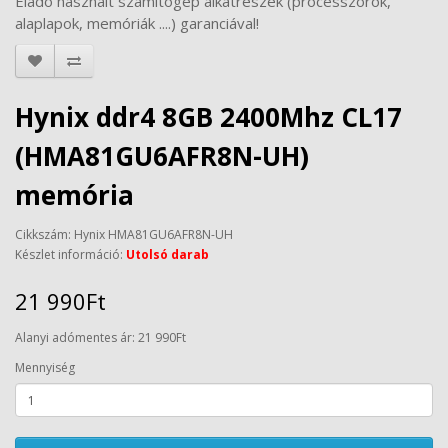
Eladó használt számítógép alkatrészek (processzorok,
alaplapok, memóriák ....) garanciával!
Hynix ddr4 8GB 2400Mhz CL17
(HMA81GU6AFR8N-UH)
memória
Cikkszám: Hynix HMA81GU6AFR8N-UH
Készlet információ:
Utolsó darab
21 990Ft
Alanyi adómentes ár: 21 990Ft
Mennyiség