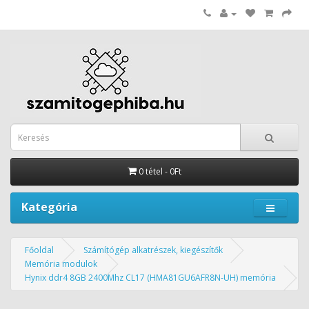
0 tétel - 0Ft
Kategória
Főoldal
Számítógép alkatrészek, kiegészítők
Memória modulok
Hynix ddr4 8GB 2400Mhz CL17 (HMA81GU6AFR8N-UH) memória