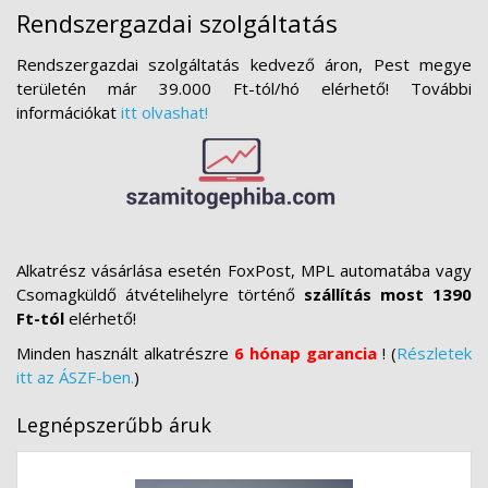
Rendszergazdai szolgáltatás
Rendszergazdai szolgáltatás kedvező áron, Pest megye
területén már 39.000 Ft-tól/hó elérhető! További
információkat
itt olvashat!
Alkatrész vásárlása esetén FoxPost, MPL automatába vagy
Csomagküldő átvételihelyre történő
szállítás most 1390
Ft-tól
elérhető!
Minden használt alkatrészre
6 hónap garancia
! (
Részletek
itt az ÁSZF-ben.
)
Legnépszerűbb áruk