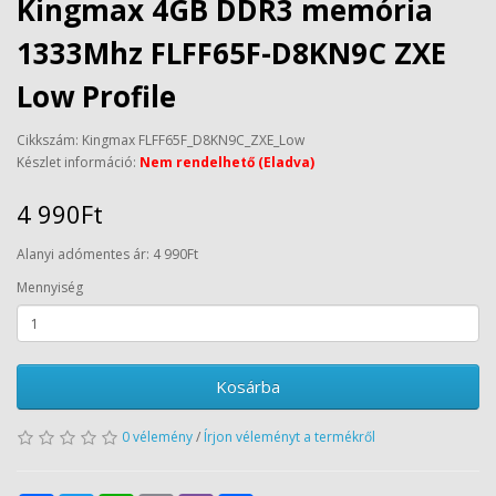
Kingmax 4GB DDR3 memória
1333Mhz FLFF65F-D8KN9C ZXE
Low Profile
Cikkszám: Kingmax FLFF65F_D8KN9C_ZXE_Low
Készlet információ:
Nem rendelhető (Eladva)
4 990Ft
Alanyi adómentes ár: 4 990Ft
Mennyiség
Kosárba
0 vélemény
/
Írjon véleményt a termékről