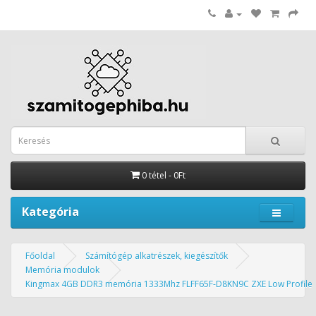
0 tétel - 0Ft
Kategória
Főoldal
Számítógép alkatrészek, kiegészítők
Memória modulok
Kingmax 4GB DDR3 memória 1333Mhz FLFF65F-D8KN9C ZXE Low Profile