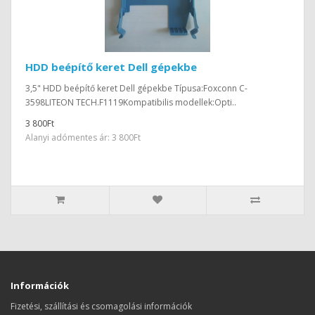
HDD beépítő keret Dell gépekbe
3,5" HDD beépítő keret Dell gépekbe Típusa:Foxconn C-
3598LITEON TECH.F1119Kompatibilis modellek:Opti..
3 800Ft
Alanyi adómentes ár: 3 800Ft
Információk
Fizetési, szállítási és csomagolási információk