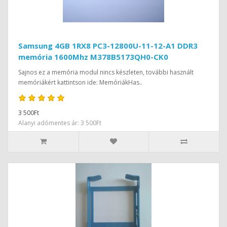
Samsung 4GB 1RX8 PC3-12800U-11-12-A1 DDR3
memória 1600Mhz M378B5173QH0-CK0
Sajnos ez a memória modul nincs készleten, további használt
memóriákért kattintson ide: MemóriákHas..
3 500Ft
Alanyi adómentes ár: 3 500Ft