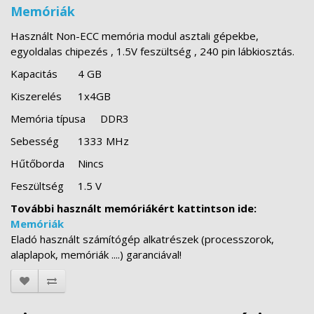
Memóriák
Használt Non-ECC memória modul asztali gépekbe,
egyoldalas chipezés , 1.5V feszültség , 240 pin lábkiosztás.
Kapacitás
4 GB
Kiszerelés
1x4GB
Memória típusa
DDR3
Sebesség
1333 MHz
Hűtőborda
Nincs
Feszültség
1.5 V
További használt memóriákért kattintson ide:
Memóriák
Eladó használt számítógép alkatrészek (processzorok,
alaplapok, memóriák ....) garanciával!