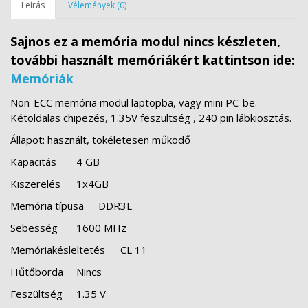
Leírás
Vélemények (0)
Sajnos ez a memória modul nincs készleten,
további használt memóriákért kattintson ide:
Memóriák
Non-ECC memória modul laptopba, vagy mini PC-be.
Kétoldalas chipezés, 1.35V feszültség , 240 pin lábkiosztás.
Állapot: használt, tökéletesen működő
Kapacitás
4 GB
Kiszerelés
1x4GB
Memória típusa
DDR3L
Sebesség
1600 MHz
Memóriakésleltetés
CL 11
Hűtőborda
Nincs
Feszültség
1.35 V