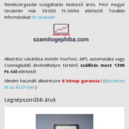
Rendszergazdai szolgáltatás kedvező áron, Pest megye
területén már 39.000 Ft-tól/hó elérhető! További
információkat
itt olvashat!
Alkatrész vásárlása esetén FoxPost, MPL automatába vagy
Csomagküldő átvételihelyre történő
szállítás most 1390
Ft-tól
elérhető!
Minden használt alkatrészre
6 hónap garancia
! (
Részletek
itt az ÁSZF-ben.
)
Legnépszerűbb áruk