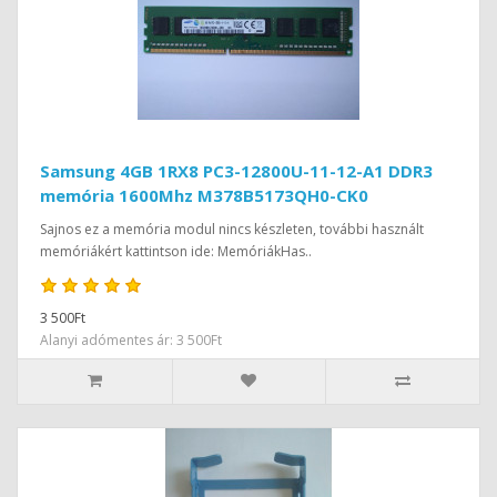
Samsung 4GB 1RX8 PC3-12800U-11-12-A1 DDR3
memória 1600Mhz M378B5173QH0-CK0
Sajnos ez a memória modul nincs készleten, további használt
memóriákért kattintson ide: MemóriákHas..
3 500Ft
Alanyi adómentes ár: 3 500Ft