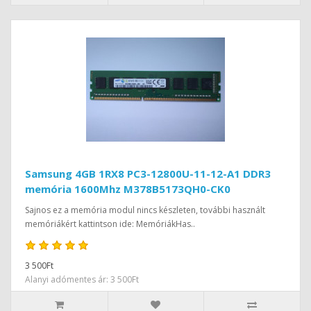
Samsung 4GB 1RX8 PC3-12800U-11-12-A1 DDR3
memória 1600Mhz M378B5173QH0-CK0
Sajnos ez a memória modul nincs készleten, további használt
memóriákért kattintson ide: MemóriákHas..
3 500Ft
Alanyi adómentes ár: 3 500Ft