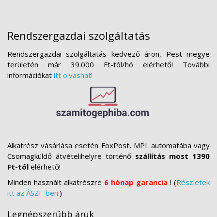
Rendszergazdai szolgáltatás
Rendszergazdai szolgáltatás kedvező áron, Pest megye
területén már 39.000 Ft-tól/hó elérhető! További
információkat
itt olvashat!
Alkatrész vásárlása esetén FoxPost, MPL automatába vagy
Csomagküldő átvételihelyre történő
szállítás most 1390
Ft-tól
elérhető!
Minden használt alkatrészre
6 hónap garancia
! (
Részletek
itt az ÁSZF-ben.
)
Legnépszerűbb áruk