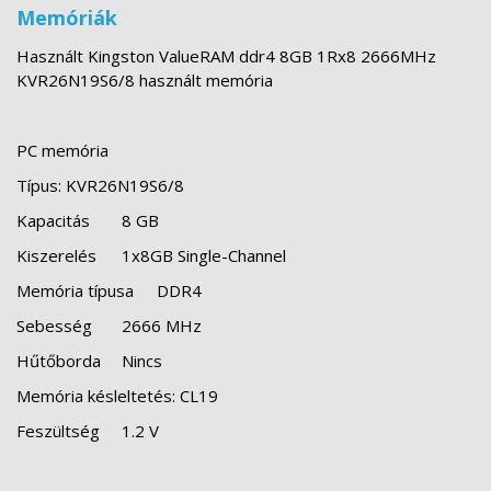
Memóriák
Használt Kingston ValueRAM ddr4 8GB 1Rx8 2666MHz
KVR26N19S6/8 használt memória
PC memória
Típus: KVR26N19S6/8
Kapacitás
8 GB
Kiszerelés
1x8GB Single-Channel
Memória típusa
DDR4
Sebesség
2666 MHz
Hűtőborda
Nincs
Memória késleltetés: CL19
Feszültség
1.2 V