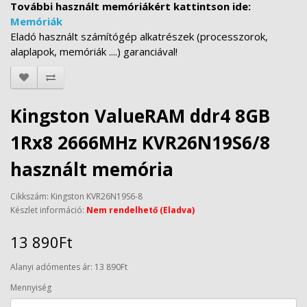
További használt memóriákért kattintson ide:
Memóriák
Eladó használt számítógép alkatrészek (processzorok,
alaplapok, memóriák ....) garanciával!
Kingston ValueRAM ddr4 8GB
1Rx8 2666MHz KVR26N19S6/8
használt memória
Cikkszám: Kingston KVR26N19S6-8
Készlet információ:
Nem rendelhető (Eladva)
13 890Ft
Alanyi adómentes ár: 13 890Ft
Mennyiség