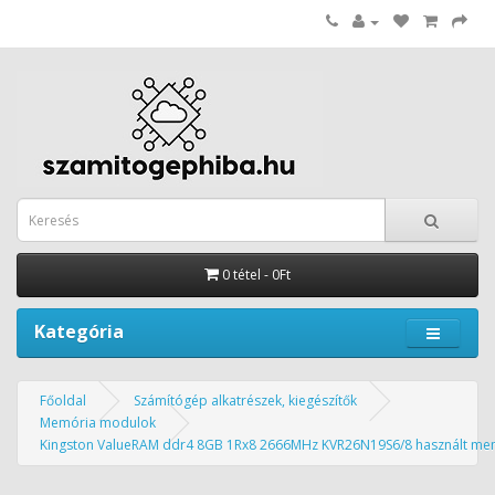
0 tétel - 0Ft
Kategória
Főoldal
Számítógép alkatrészek, kiegészítők
Memória modulok
Kingston ValueRAM ddr4 8GB 1Rx8 2666MHz KVR26N19S6/8 használt me