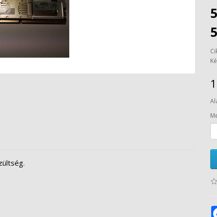
Ci
Ké
1
Al
Me
ültség.