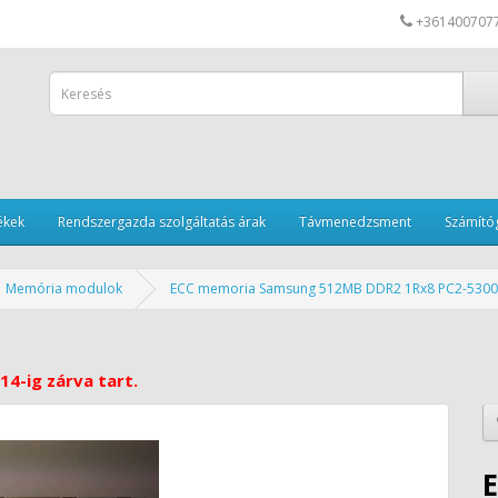
+361400707
ékek
Rendszergazda szolgáltatás árak
Távmenedzsment
Számítóg
Memória modulok
ECC memoria Samsung 512MB DDR2 1Rx8 PC2-5300
14-ig zárva tart.