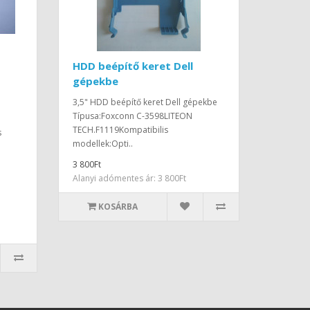
HDD beépítő keret Dell
gépekbe
3,5" HDD beépítő keret Dell gépekbe
Típusa:Foxconn C-3598LITEON
TECH.F1119Kompatibilis
s
modellek:Opti..
3 800Ft
Alanyi adómentes ár: 3 800Ft
KOSÁRBA