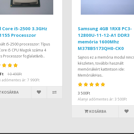
l Core i5-2500 3.3GHz
Samsung 4GB 1RX8 PC3-
1155 Processzor
12800U-11-12-A1 DDR3
memória 1600Mhz
ált i5-2500 processzor: Típus
M378B5173QH0-CK0
 Core i5 CPU Magok száma 4
 Processzor foglalat&nb..
Sajnos ez a memória modul ninc
készleten, további használt
memóriákért kattintson ide:
Ft
10 490Ft
MemóriákHas..
i adómentes ár: 7 990Ft
KOSÁRBA
3 500Ft
Alanyi adómentes ár: 3 500Ft
KOSÁRBA