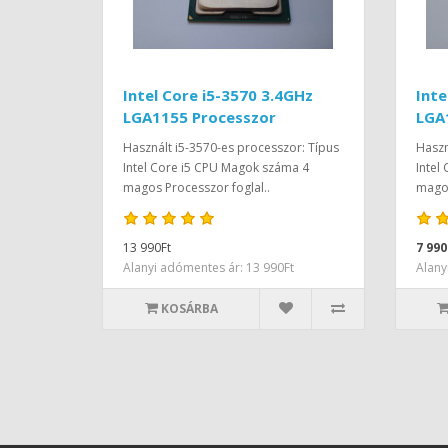
Intel Core i5-3570 3.4GHz
Inte
LGA1155 Processzor
LGA
Használt i5-3570-es processzor: Típus
Haszn
Intel Core i5 CPU Magok száma 4
Intel
magos Processzor foglal..
magos
13 990Ft
7 990
Alanyi adómentes ár: 13 990Ft
Alany
KOSÁRBA