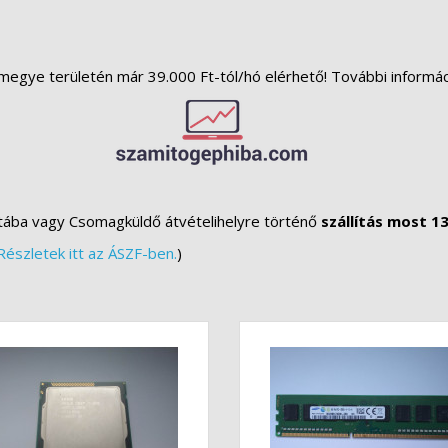
megye területén már 39.000 Ft-tól/hó elérhető! További informá
tába vagy Csomagküldő átvételihelyre történő
szállítás most 13
Részletek itt az ÁSZF-ben.
)