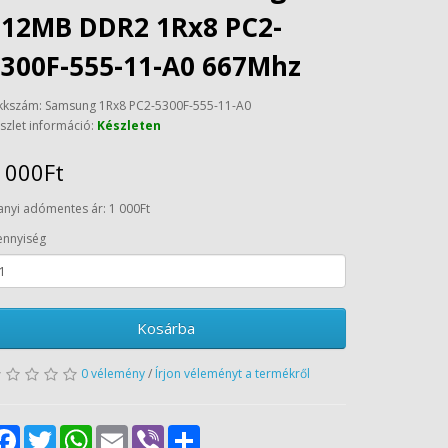
512MB DDR2 1Rx8 PC2-
5300F-555-11-A0 667Mhz
kkszám: Samsung 1Rx8 PC2-5300F-555-11-A0
szlet információ:
Készleten
 000Ft
anyi adómentes ár: 1 000Ft
nnyiség
Kosárba
0 vélemény
/
Írjon véleményt a termékről
Facebook
Twitter
WhatsApp
Email
Viber
Share