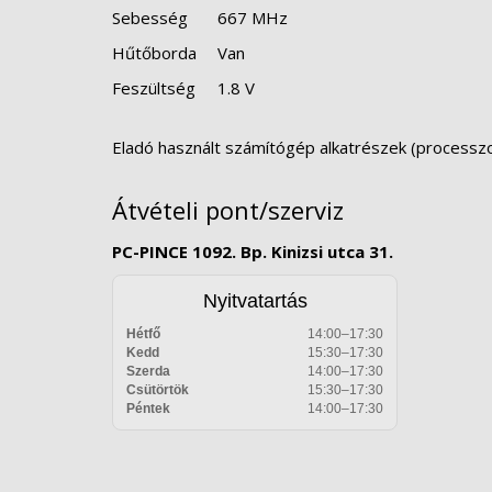
Sebesség
667 MHz
Hűtőborda
Van
Feszültség
1.8 V
Eladó használt számítógép alkatrészek (processzoro
Átvételi pont/szerviz
PC-PINCE 1092. Bp. Kinizsi utca 31.
Nyitvatartás
Hétfő
14:00–17:30
Kedd
15:30–17:30
Szerda
14:00–17:30
Csütörtök
15:30–17:30
Péntek
14:00–17:30