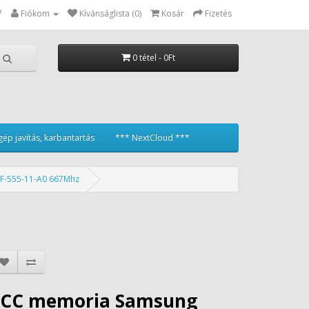
7
Fiókom
Kívánságlista (0)
Kosár
Fizetés
0 tétel - 0Ft
ép javítás, karbantartás
*** NextCloud ***
F-555-11-A0 667Mhz
ECC memoria Samsung