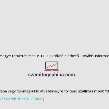
megye területén már 39.000 Ft-tól/hó elérhető! További informá
tába vagy Csomagküldő átvételihelyre történő
szállítás most 13
Részletek itt az ÁSZF-ben.
)