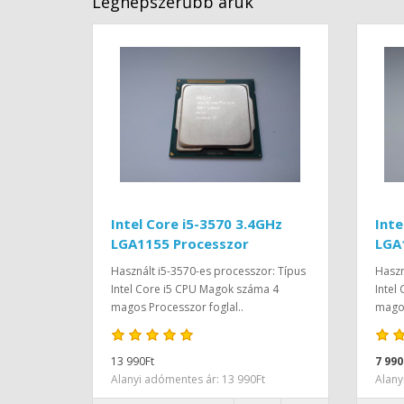
Legnépszerűbb áruk
Intel Core i5-3570 3.4GHz
Inte
LGA1155 Processzor
LGA
Használt i5-3570-es processzor: Típus
Haszn
Intel Core i5 CPU Magok száma 4
Intel
magos Processzor foglal..
magos
13 990Ft
7 990
Alanyi adómentes ár: 13 990Ft
Alany