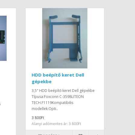
HDD beépítő keret Dell
gépekbe
3,5" HDD beépítő keret Dell gépekbe
Típusa:Foxconn C-3598LITEON
TECH.F1119Kompatibilis
s
modellek:Opti..
3 800Ft
Alanyi adómentes ár: 3 800Ft