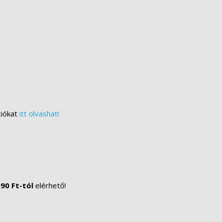
ciókat
itt olvashat!
90 Ft-tól
elérhető!