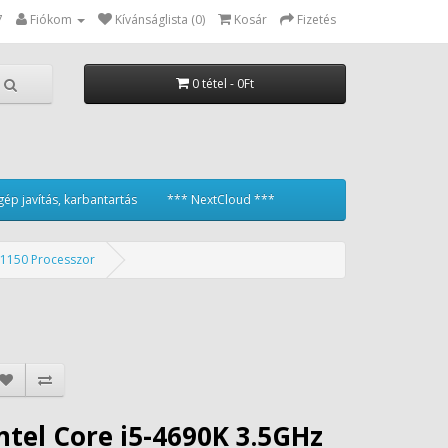
7
Fiókom
Kívánságlista (0)
Kosár
Fizetés
0 tétel - 0Ft
ép javítás, karbantartás
*** NextCloud ***
A1150 Processzor
ntel Core i5-4690K 3.5GHz