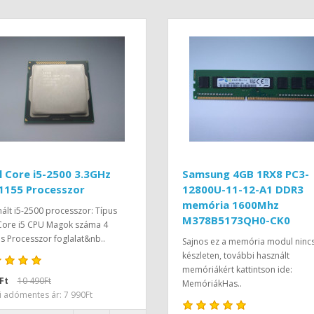
l Core i5-2500 3.3GHz
Samsung 4GB 1RX8 PC3-
1155 Processzor
12800U-11-12-A1 DDR3
memória 1600Mhz
ált i5-2500 processzor: Típus
M378B5173QH0-CK0
 Core i5 CPU Magok száma 4
 Processzor foglalat&nb..
Sajnos ez a memória modul ninc
készleten, további használt
memóriákért kattintson ide:
Ft
10 490Ft
MemóriákHas..
i adómentes ár: 7 990Ft