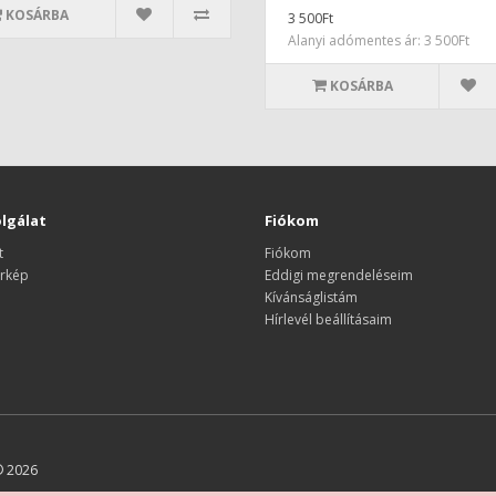
KOSÁRBA
3 500Ft
Alanyi adómentes ár: 3 500Ft
KOSÁRBA
lgálat
Fiókom
t
Fiókom
rkép
Eddigi megrendeléseim
Kívánságlistám
Hírlevél beállításaim
© 2026