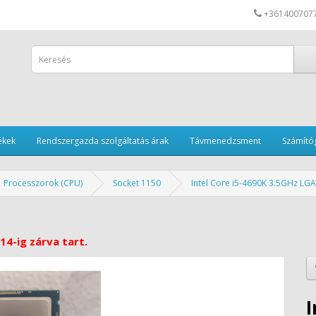
+361400707
ékek
Rendszergazda szolgáltatás árak
Távmenedzsment
Számítóg
Processzorok (CPU)
Socket 1150
Intel Core i5-4690K 3.5GHz LG
14-ig zárva tart.
I