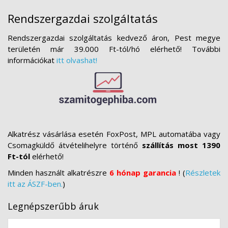
Rendszergazdai szolgáltatás
Rendszergazdai szolgáltatás kedvező áron, Pest megye
területén már 39.000 Ft-tól/hó elérhető! További
információkat
itt olvashat!
Alkatrész vásárlása esetén FoxPost, MPL automatába vagy
Csomagküldő átvételihelyre történő
szállítás most 1390
Ft-tól
elérhető!
Minden használt alkatrészre
6 hónap garancia
! (
Részletek
itt az ÁSZF-ben.
)
Legnépszerűbb áruk