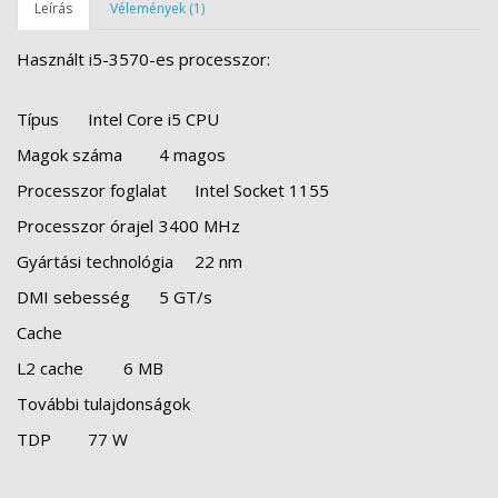
Leírás
Vélemények (1)
Használt i5-3570-es processzor:
Típus
Intel Core i5 CPU
Magok száma
4 magos
Processzor foglalat
Intel Socket 1155
Processzor órajel
3400 MHz
Gyártási technológia
22 nm
DMI sebesség
5 GT/s
Cache
L2 cache
6 MB
További tulajdonságok
TDP
77 W