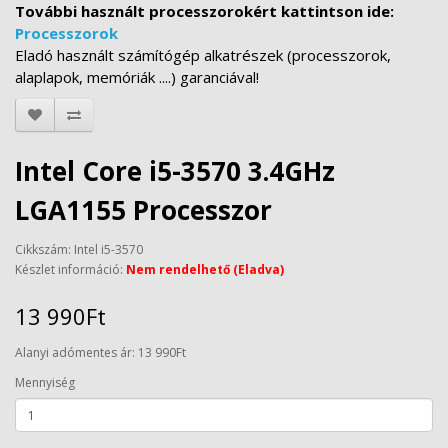
További használt processzorokért kattintson ide:
Processzorok
Eladó használt számítógép alkatrészek (processzorok,
alaplapok, memóriák ....) garanciával!
Intel Core i5-3570 3.4GHz
LGA1155 Processzor
Cikkszám: Intel i5-3570
Készlet információ:
Nem rendelhető (Eladva)
13 990Ft
Alanyi adómentes ár: 13 990Ft
Mennyiség