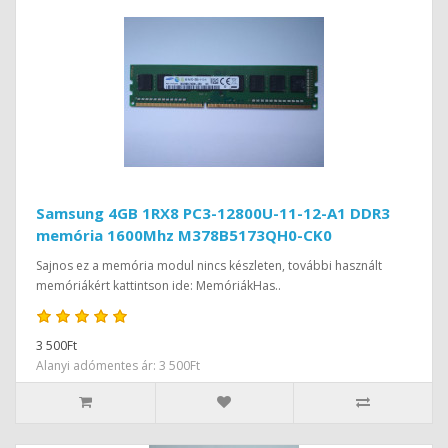
Samsung 4GB 1RX8 PC3-12800U-11-12-A1 DDR3
memória 1600Mhz M378B5173QH0-CK0
Sajnos ez a memória modul nincs készleten, további használt
memóriákért kattintson ide: MemóriákHas..
3 500Ft
Alanyi adómentes ár: 3 500Ft