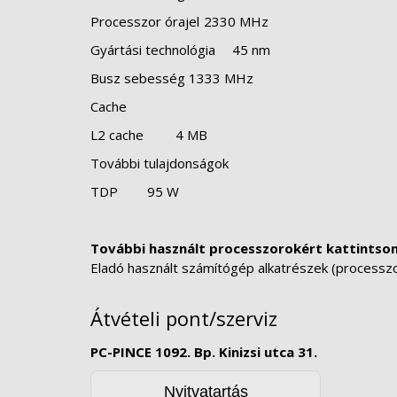
Processzor órajel
2330 MHz
Gyártási technológia
45 nm
Busz sebesség 1333 MHz
Cache
L2 cache
4 MB
További tulajdonságok
TDP
95 W
További használt processzorokért kattintson
Eladó használt számítógép alkatrészek (processzoro
Átvételi pont/szerviz
PC-PINCE 1092. Bp. Kinizsi utca 31.
Nyitvatartás