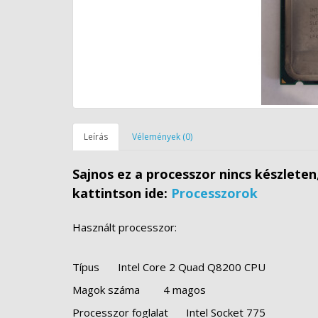
Leírás
Vélemények (0)
Sajnos ez a processzor nincs készlete
kattintson ide:
Processzorok
Használt processzor:
Típus
Intel Core 2 Quad Q8200 CPU
Magok száma
4 magos
Processzor foglalat
Intel Socket 775