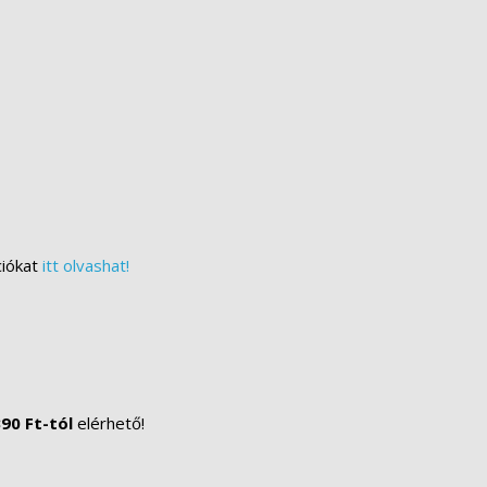
ciókat
itt olvashat!
90 Ft-tól
elérhető!