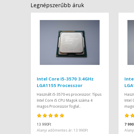
Legnépszerűbb áruk
Intel Core i5-3570 3.4GHz
Inte
LGA1155 Processzor
LGA
Használt i5-3570-es processzor: Típus
Haszn
Intel Core i5 CPU Magok száma 4
Intel
magos Processzor foglal..
magos
13 990Ft
7 990
Alanyi adómentes ár: 13 990Ft
Alany