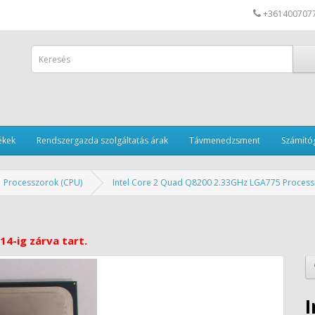
+361400707
ékek
Rendszergazda szolgáltatás árak
Távmenedzsment
Számítóg
Processzorok (CPU)
Intel Core 2 Quad Q8200 2.33GHz LGA775 Process
14-ig zárva tart.
I