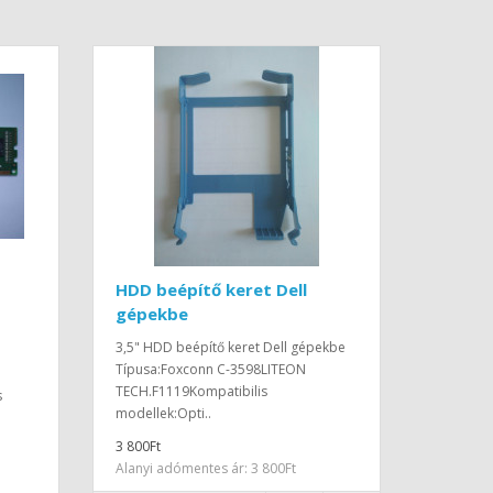
HDD beépítő keret Dell
gépekbe
3,5" HDD beépítő keret Dell gépekbe
Típusa:Foxconn C-3598LITEON
TECH.F1119Kompatibilis
s
modellek:Opti..
3 800Ft
Alanyi adómentes ár: 3 800Ft