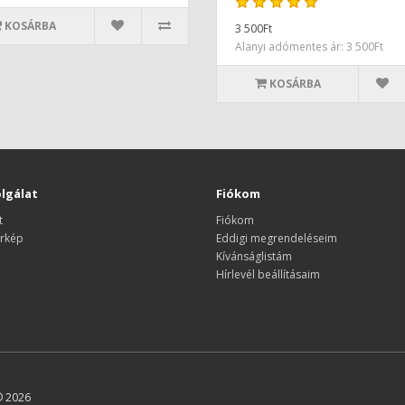
KOSÁRBA
3 500Ft
Alanyi adómentes ár: 3 500Ft
KOSÁRBA
lgálat
Fiókom
t
Fiókom
rkép
Eddigi megrendeléseim
Kívánságlistám
Hírlevél beállításaim
© 2026