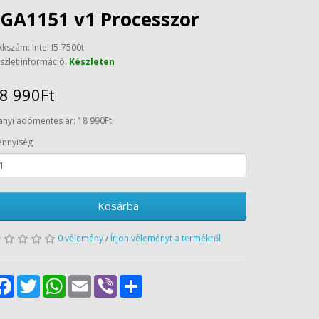
GA1151 v1 Processzor
kkszám: Intel I5-7500t
szlet információ:
Készleten
8 990Ft
anyi adómentes ár: 18 990Ft
nnyiség
Kosárba
0 vélemény
/
Írjon véleményt a termékről
Facebook
Twitter
WhatsApp
Email
Viber
Share