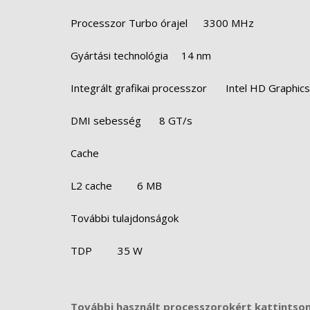
Processzor Turbo órajel
3300 MHz
Gyártási technológia
14 nm
Integrált grafikai processzor
Intel HD Graphic
DMI sebesség
8 GT/s
Cache
L2 cache
6 MB
További tulajdonságok
TDP
35 W
További használt processzorokért kattintson