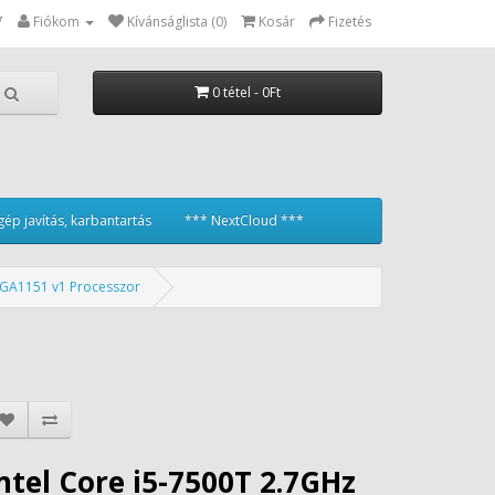
7
Fiókom
Kívánságlista (0)
Kosár
Fizetés
0 tétel - 0Ft
ép javítás, karbantartás
*** NextCloud ***
 LGA1151 v1 Processzor
ntel Core i5-7500T 2.7GHz