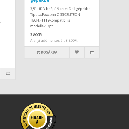
gépekbe
3,5" HDD beépítő keret Dell gépekbe
Típusa:Foxconn C-3598LITEON
TECH.F1119Kompatibilis
s
modellek:Opti..
3 800Ft
Alanyi adómentes ár: 3 800Ft
KOSÁRBA