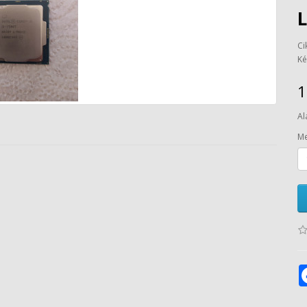
L
Ci
Ké
1
Al
Me