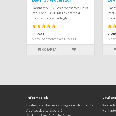
LGA1155 Processzor
LGA
Használt i5-3570-es processzor: Típus
Haszn
Intel Core i5 CPU Magok száma 4
Intel
magos Processzor foglal..
magos
13 990Ft
7 990
Alanyi adómentes ár: 13 990Ft
Alany
KOSÁRBA
Információk
Vevőszo
Fizetési, szállítási és csomagolási információk
Kapcsola
Adatkezelési tájékoztató
Honlapté
Általános Szerződési Feltételek