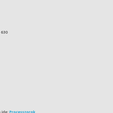
s 630
 ide:
Processzorok