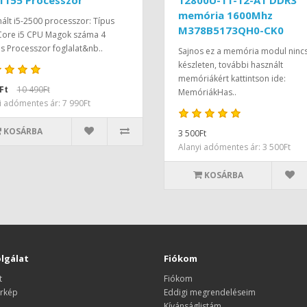
1155 Processzor
12800U-11-12-A1 DDR3
memória 1600Mhz
ált i5-2500 processzor: Típus
M378B5173QH0-CK0
 Core i5 CPU Magok száma 4
 Processzor foglalat&nb..
Sajnos ez a memória modul ninc
készleten, további használt
memóriákért kattintson ide:
Ft
10 490Ft
MemóriákHas..
i adómentes ár: 7 990Ft
KOSÁRBA
3 500Ft
Alanyi adómentes ár: 3 500Ft
KOSÁRBA
lgálat
Fiókom
t
Fiókom
rkép
Eddigi megrendeléseim
Kívánságlistám