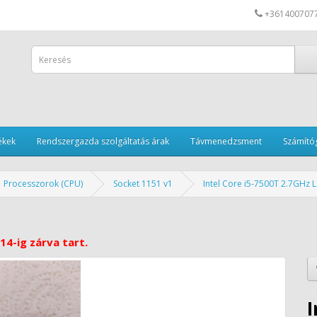
+361400707
ékek
Rendszergazda szolgáltatás árak
Távmenedzsment
Számítóg
Processzorok (CPU)
Socket 1151 v1
Intel Core i5-7500T 2.7GHz
14-ig zárva tart.
I