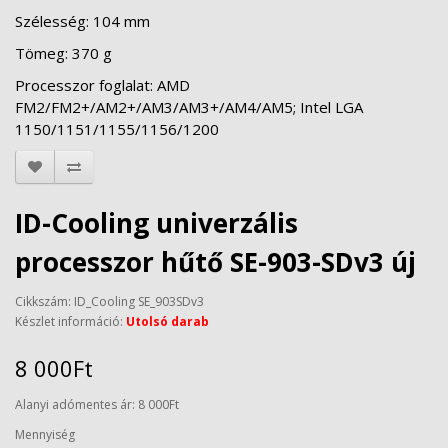
Szélesség: 104 mm
Tömeg: 370 g
Processzor foglalat: AMD
FM2/FM2+/AM2+/AM3/AM3+/AM4/AM5; Intel LGA
1150/1151/1155/1156/1200
ID-Cooling univerzális
processzor hűtő SE-903-SDv3 új
Cikkszám: ID_Cooling SE_903SDv3
Készlet információ:
Utolsó darab
8 000Ft
Alanyi adómentes ár: 8 000Ft
Mennyiség