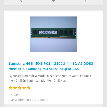
Samsung 4GB 1RX8 PC3-12800U-11-12-A1 DDR3
memória 1600Mhz M378B5173QH0-CK0
Sajnos ez a memória modul nincs készleten, további használt
memóriákért kattintson ide: MemóriákHas..
3 500Ft
Alanyi adómentes ár: 3 500Ft