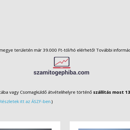
megye területén már 39.000 Ft-tól/hó elérhető! További informá
tába vagy Csomagküldő átvételihelyre történő
szállítás most 13
Részletek itt az ÁSZF-ben.
)