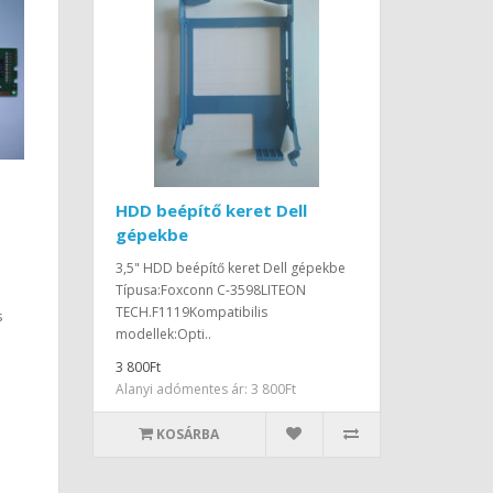
HDD beépítő keret Dell
gépekbe
3,5" HDD beépítő keret Dell gépekbe
Típusa:Foxconn C-3598LITEON
TECH.F1119Kompatibilis
s
modellek:Opti..
3 800Ft
Alanyi adómentes ár: 3 800Ft
KOSÁRBA