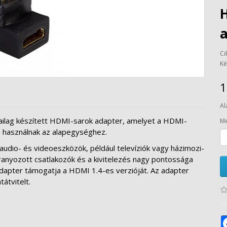
Ci
Ké
1
Al
ailag készített HDMI-sarok adapter, amelyet a HDMI-
Me
a használnak az alapegységhez.
udio- és videoeszközök, például televíziók vagy házimozi-
ranyozott csatlakozók és a kivitelezés nagy pontossága
 adapter támogatja a HDMI 1.4-es verzióját. Az adapter
átvitelt.