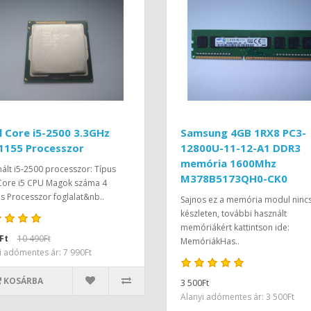
l Core i5-2500 3.3GHz
Samsung 4GB 1RX8 PC3-
1155 Processzor
12800U-11-12-A1 DDR3
memória 1600Mhz
ált i5-2500 processzor: Típus
M378B5173QH0-CK0
 Core i5 CPU Magok száma 4
 Processzor foglalat&nb..
Sajnos ez a memória modul ninc
készleten, további használt
memóriákért kattintson ide:
Ft
10 490Ft
MemóriákHas..
i adómentes ár: 7 990Ft
KOSÁRBA
3 500Ft
Alanyi adómentes ár: 3 500Ft