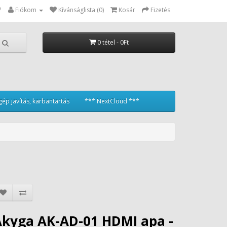
7
Fiókom
Kívánságlista (0)
Kosár
Fizetés
0 tétel - 0Ft
ép javítás, karbantartás
*** NextCloud ***
Akyga AK-AD-01 HDMI apa -