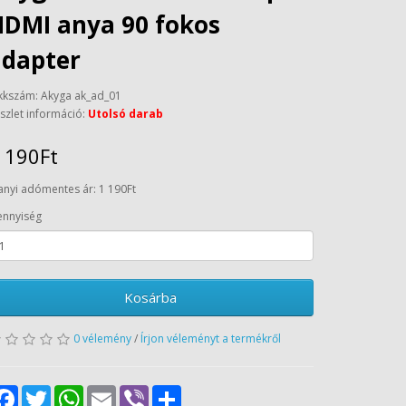
HDMI anya 90 fokos
adapter
kkszám: Akyga ak_ad_01
szlet információ:
Utolsó darab
 190Ft
anyi adómentes ár: 1 190Ft
nnyiség
Kosárba
0 vélemény
/
Írjon véleményt a termékről
Facebook
Twitter
WhatsApp
Email
Viber
Share