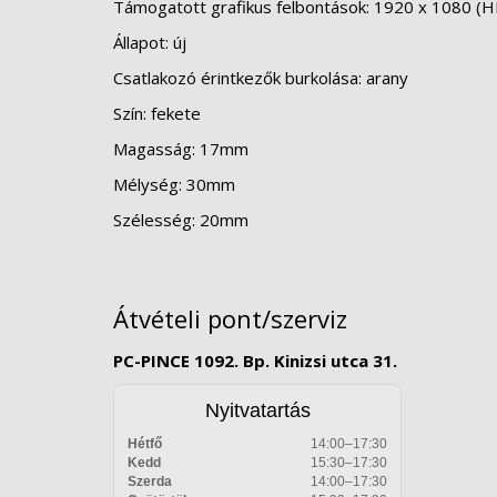
Támogatott grafikus felbontások: 1920 x 1080 (
Állapot: új
Csatlakozó érintkezők burkolása: arany
Szín: fekete
Magasság: 17mm
Mélység: 30mm
Szélesség: 20mm
Átvételi pont/szerviz
PC-PINCE 1092. Bp. Kinizsi utca 31.
Nyitvatartás
Hétfő
14:00–17:30
Kedd
15:30–17:30
Szerda
14:00–17:30