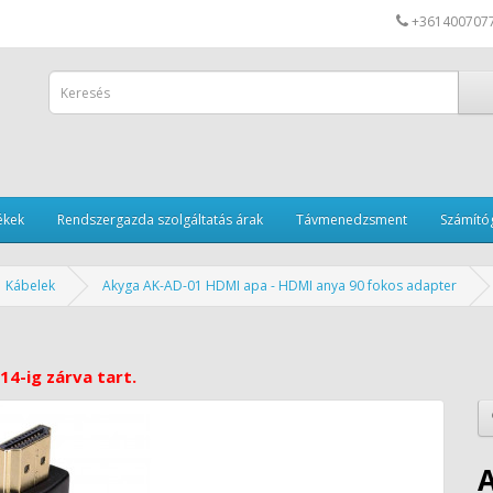
+361400707
ékek
Rendszergazda szolgáltatás árak
Távmenedzsment
Számítóg
Kábelek
Akyga AK-AD-01 HDMI apa - HDMI anya 90 fokos adapter
14-ig zárva tart.