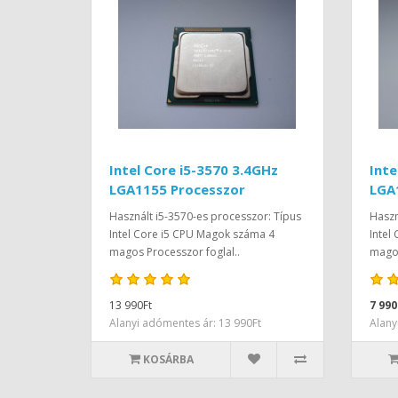
Intel Core i5-3570 3.4GHz
Inte
LGA1155 Processzor
LGA
Használt i5-3570-es processzor: Típus
Haszn
Intel Core i5 CPU Magok száma 4
Intel
magos Processzor foglal..
magos
13 990Ft
7 990
Alanyi adómentes ár: 13 990Ft
Alany
KOSÁRBA