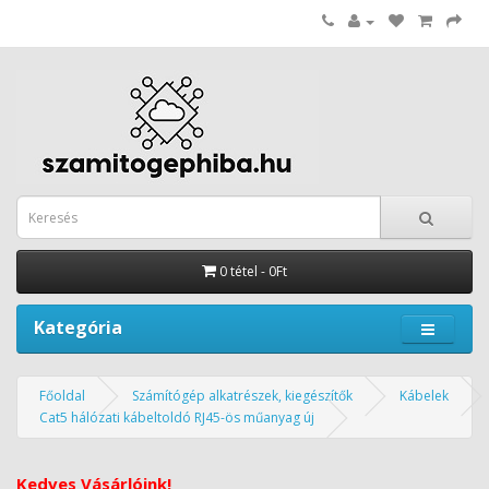
0 tétel - 0Ft
Kategória
Főoldal
Számítógép alkatrészek, kiegészítők
Kábelek
Cat5 hálózati kábeltoldó RJ45-ös műanyag új
Kedves Vásárlóink!