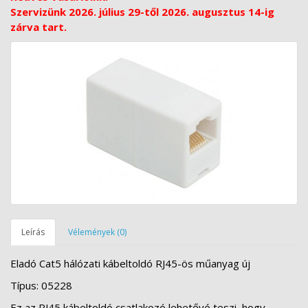
Szervizünk 2026. július 29-től 2026. augusztus 14-ig
zárva tart.
Leírás
Vélemények (0)
Eladó Cat5 hálózati kábeltoldó RJ45-ös műanyag új
Típus: 05228
Ez az RJ45 kábeltoldó csatlakozó lehetővé teszi, hogy