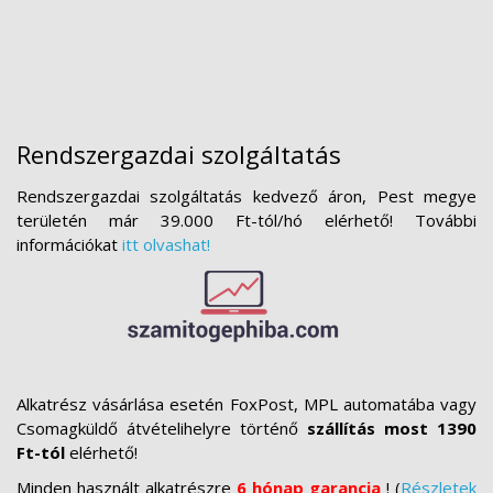
Rendszergazdai szolgáltatás
Rendszergazdai szolgáltatás kedvező áron, Pest megye
területén már 39.000 Ft-tól/hó elérhető! További
információkat
itt olvashat!
Alkatrész vásárlása esetén FoxPost, MPL automatába vagy
Csomagküldő átvételihelyre történő
szállítás most 1390
Ft-tól
elérhető!
Minden használt alkatrészre
6 hónap garancia
! (
Részletek