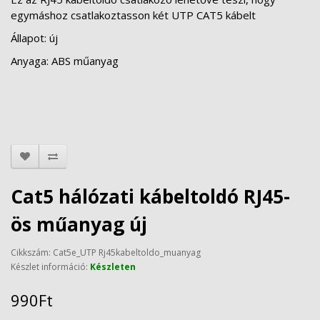
egymáshoz csatlakoztasson két UTP CAT5 kábelt
Állapot: új
Anyaga: ABS műanyag
Cat5 hálózati kábeltoldó RJ45-
ös műanyag új
Cikkszám: Cat5e_UTP Rj45kabeltoldo_muanyag
Készlet információ:
Készleten
990Ft