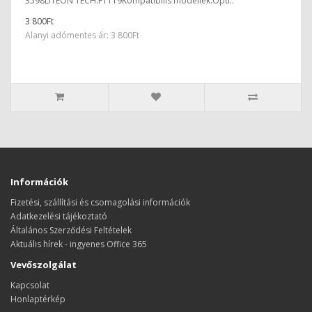
3598LITEON TECH.F1119Kompatibilis modellek:Opti..
3 800Ft
Alanyi adómentes ár: 3 800Ft
Információk
Fizetési, szállítási és csomagolási információk
Adatkezelési tájékoztató
Általános Szerződési Feltételek
Aktuális hírek - ingyenes Office 365
Vevőszolgálat
Kapcsolat
Honlaptérkép