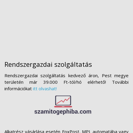
Rendszergazdai szolgáltatás
Rendszergazdai szolgáltatás kedvező áron, Pest megye
területén már 39.000 Ft-tól/hó elérhető! További
információkat
itt olvashat!
Alkatrész vásárlása esetén FoxPost, MPL automatába vagy