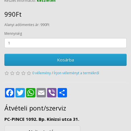
Készlet információ:
Készleten
990Ft
Alanyi adómentes ár: 990Ft
Mennyiség
Kosárba
0 vélemény
/
Írjon véleményt a termékről
Facebook
Twitter
WhatsApp
Email
Viber
Share
Átvételi pont/szerviz
PC-PINCE 1092. Bp. Kinizsi utca 31.