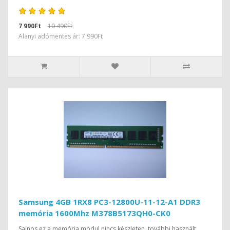
7 990Ft
10 490Ft
Alanyi adómentes ár: 7 990Ft
Samsung 4GB 1RX8 PC3-12800U-11-12-A1 DDR3
memória 1600Mhz M378B5173QH0-CK0
Sajnos ez a memória modul nincs készleten, további használt