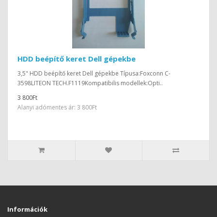
HDD beépítő keret Dell gépekbe
3,5" HDD beépítő keret Dell gépekbe Típusa:Foxconn C-
3598LITEON TECH.F1119Kompatibilis modellek:Opti..
3 800Ft
Alanyi adómentes ár: 3 800Ft
Információk