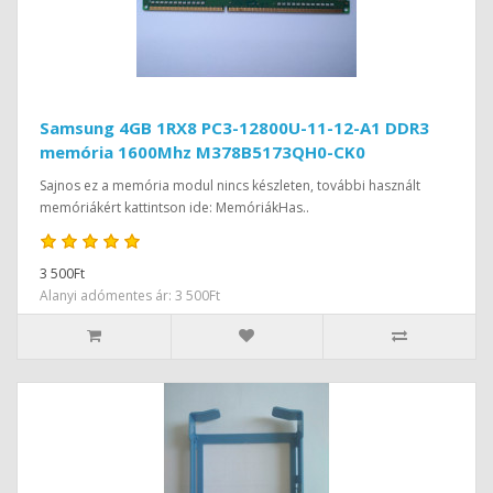
Samsung 4GB 1RX8 PC3-12800U-11-12-A1 DDR3
memória 1600Mhz M378B5173QH0-CK0
Sajnos ez a memória modul nincs készleten, további használt
memóriákért kattintson ide: MemóriákHas..
3 500Ft
Alanyi adómentes ár: 3 500Ft