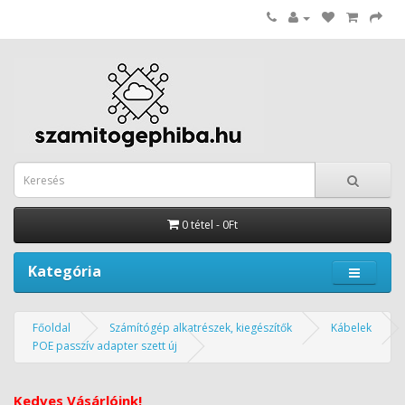
0 tétel - 0Ft
Kategória
Főoldal
Számítógép alkatrészek, kiegészítők
Kábelek
POE passzív adapter szett új
Kedves Vásárlóink!