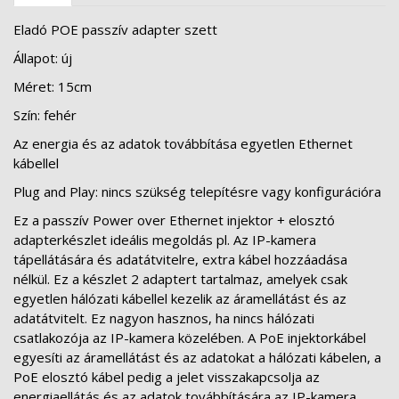
Eladó POE passzív adapter szett
Állapot: új
Méret: 15cm
Szín: fehér
Az energia és az adatok továbbítása egyetlen Ethernet
kábellel
Plug and Play: nincs szükség telepítésre vagy konfigurációra
Ez a passzív Power over Ethernet injektor + elosztó
adapterkészlet ideális megoldás pl. Az IP-kamera
tápellátására és adatátvitelre, extra kábel hozzáadása
nélkül. Ez a készlet 2 adaptert tartalmaz, amelyek csak
egyetlen hálózati kábellel kezelik az áramellátást és az
adatátvitelt. Ez nagyon hasznos, ha nincs hálózati
csatlakozója az IP-kamera közelében. A PoE injektorkábel
egyesíti az áramellátást és az adatokat a hálózati kábelen, a
PoE elosztó kábel pedig a jelet visszakapcsolja az
energiaellátás és az adatok továbbítására az IP-kamera