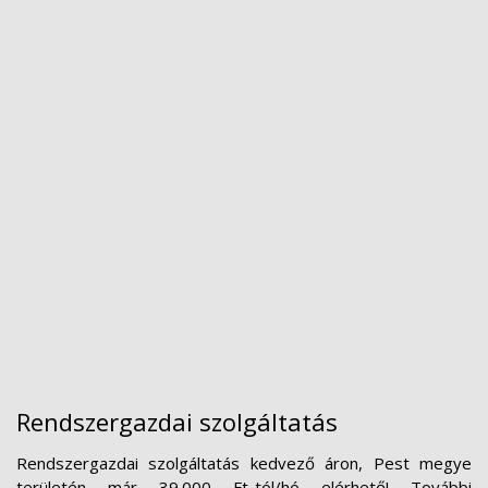
Rendszergazdai szolgáltatás
Rendszergazdai szolgáltatás kedvező áron, Pest megye
területén már 39.000 Ft-tól/hó elérhető! További