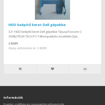
HDD beépítő keret Dell gépekbe
3,5" HDD beépítő keret Dell gépekbe Típusa:Foxconn C-
3598LITEON TECH.F1119Kompatibilis modellek:Opti..
3 800Ft
Alanyi adómentes ár: 3 800Ft
Információk
Fizetési, szállítási és csomagolási információk