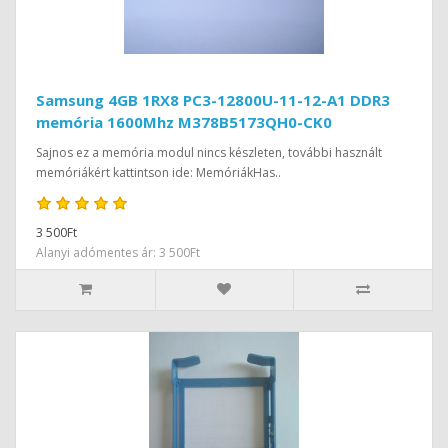
Samsung 4GB 1RX8 PC3-12800U-11-12-A1 DDR3
memória 1600Mhz M378B5173QH0-CK0
Sajnos ez a memória modul nincs készleten, további használt
memóriákért kattintson ide: MemóriákHas..
3 500Ft
Alanyi adómentes ár: 3 500Ft