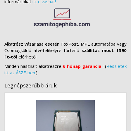
információkat
itt olvashat!
Alkatrész vásárlása esetén FoxPost, MPL automatába vagy
Csomagküldő átvételihelyre történő
szállítás most 1390
Ft-tól
elérhető!
Minden használt alkatrészre
6 hónap garancia
! (
Részletek
itt az ÁSZF-ben.
)
Legnépszerűbb áruk